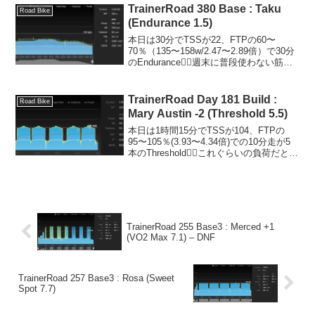
いるのを感じ...
TrainerRoad 380 Base : Taku
Road Bike
(Endurance 1.5)
本日は30分でTSSが22、FTPの60〜
70％（135〜158w/2.47〜2.89倍）で30分
のEndurance🚴‍♂️週末に普段使わない筋肉
がバキバキに筋肉痛になり、まだ修復が
完了していないので軽めに😅OMM
LITE/BIKE@H...
TrainerRoad Day 181 Build :
Road Bike
Mary Austin -2 (Threshold 5.5)
本日は1時間15分でTSSが104、FTPの
95〜105％(3.93〜4.34倍)での10分走が5
本のThreshold🚴‍♂️これぐらいの負荷だと少
し余裕をもって完遂することができてち
ょっと安心☺️FTPの95％だと休めるの
で、そのおかげ...
TrainerRoad 255 Base3 : Merced +1
(VO2 Max 7.1) – DNF
TrainerRoad 257 Base3 : Rosa (Sweet
Spot 7.7)