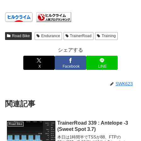
Road Bike
Endurance
TrainerRoad
Training
シェアする
X
Facebook
LINE
SWK623
関連記事
TrainerRoad 339 : Antelope -3
Road Bike
(Sweet Spot 3.7)
本日は1時間半でTSSが88、FTPの