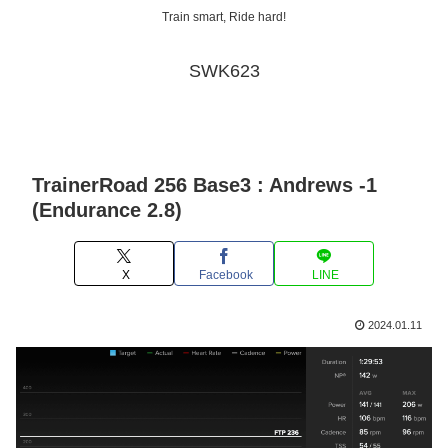
Train smart, Ride hard!
SWK623
TrainerRoad 256 Base3 : Andrews -1
(Endurance 2.8)
X
Facebook
LINE
2024.01.11