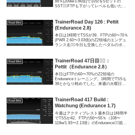
88％(209w/3.86倍)で10分を5セットの
SST🚴‍♂️FTPも下がってレベルも低いた
め、なんなく完遂。きっちりベースを積
んでいきます。体組成データStravaワー
クアウト：説明Antelope...
TrainerRoad Day 126 : Pettit
Road Bike
(Endurance 2.8)
本日は1時間でTSSが39、FTPの60〜70％
(PWR 2.60〜3.03倍)のZ2領域のエンデュ
ランス走🚴‍♂️今日も交換したペダルのポジ
ションを調整しながら、のんびりライド
😁体組成データStravaワークアウト：説
明Pettitは、6...
TrainerRoad 47日目🚴‍♂️：
Road Bike
Pettit（Endurance 2.8）
本日はFTPの60〜70%のZ2領域の
Enduranceトレーニング。1時間でTSSも
39とかなり軽めでした。来週の火曜日が
FTP計測日なのですが、今週の1週間はア
クティブレストのような位置付けのよう
です。ハンドルの高さをスペーサーを
TrainerRoad 417 Build :
Road Bike
1cm...
Watchung (Endurance 1.7)
今週はアクティブレスト週本日は1時間半
でTSSが42、FTPの50〜55％（108〜
119w/1.93〜2.13倍）のEndurance🚴‍♂️筋ト
レでは13.5kgのダンベルでブルガリアン
スクワット。1時間半後に筋繊維が痛んで