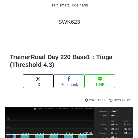
Train smart, Ride hard!
SWK623
TrainerRoad Day 220 Base1 : Tioga
(Threshold 4.3)
X
Facebook
LINE
2023.11.11
2023.12.12