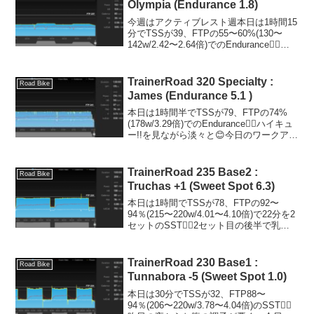
Olympia (Endurance 1.8)
今週はアクティブレスト週本日は1時間15
分でTSSが39、FTPの55〜60%(130〜
142w/2.42〜2.64倍)でのEndurance🚴‍♂️ア
マプラの沈黙の艦隊を見ながら淡々と😊
体組成データ昨日は仕事の関係でビール
を飲んだので増量...
TrainerRoad 320 Specialty :
Road Bike
James (Endurance 5.1 )
本日は1時間半でTSSが79、FTPの74%
(178w/3.29倍)でのEndurance🚴‍♂️ハイキュ
ー!!を見ながら淡々と😊今日のワークアウ
ト後に明日が黄色になり、予定していた
VO2 MaxがEnduranceに変更されまし
た。月曜日...
TrainerRoad 235 Base2 :
Road Bike
Truchas +1 (Sweet Spot 6.3)
本日は1時間でTSSが78、FTPの92〜
94％(215〜220w/4.01〜4.10倍)で22分を2
セットのSST🚴‍♂️2セット目の後半で乳酸
の処理が追いつかなくなりましたが、ダ
ンシングで痛みを逃がしてやりきりまし
た😊ケイデンスは今年の...
TrainerRoad 230 Base1 :
Road Bike
Tunnabora -5 (Sweet Spot 1.0)
本日は30分でTSSが32、FTP88〜
94％(206〜220w/3.78〜4.04倍)のSST🚴‍♂️