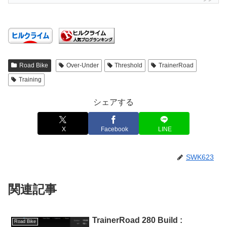
Road Bike
Over-Under
Threshold
TrainerRoad
Training
シェアする
X
Facebook
LINE
SWK623
関連記事
TrainerRoad 280 Build :
Road Bike