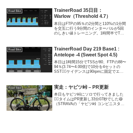
ークアウト。2セット目であっという間に
All...
TrainerRoad 35日目：
Road Bike
Warlow（Threshold 4.7）
本日はFTPの95％の2分間と110%の1分間
を交互に行う9分間のインターバルが5回
のしきい値トレーニング。1時間半でTSS
が112（消費カロリーは805kcal）となか
なかの負荷で、FTP110％はかなり効いた
🤣5本目のインターバルはかな...
TrainerRoad Day 219 Base1 :
Road Bike
Antelope -4 (Sweet Spot 4.5)
本日は1時間15分でTSSが80、FTPの88〜
94％(3.74〜4.00倍)で10分を4セットの
SST🚴‍♂️ケイデンスは90rpmに固定でエア
ロポジションでひたすら回しました。負
荷はそんなに高くないのだけど、思った
よりキツかった。今日、...
実走：ヤビツ峠 – PR更新
Road Bike
本日もヤビツ峠にソロで行ってきました
🚴‍♂️タイムはPR更新し33分07秒でした😆
（STRAVAの「ヤビツ峠 コンビニスター
ト」のセグメント）しかし、本当は33分
をきりたかったので、かなり悔しいです
🥹さて、今日は先週の反省をいかして、
まずは...