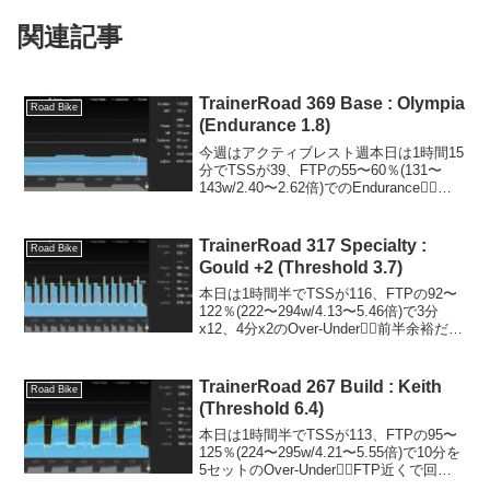
関連記事
TrainerRoad 369 Base : Olympia
Road Bike
(Endurance 1.8)
今週はアクティブレスト週本日は1時間15
分でTSSが39、FTPの55〜60％(131〜
143w/2.40〜2.62倍)でのEndurance🚴‍♂️午
前中の晴れ間が出ている間に外を走れば
良かったと思いつつ、今日はダラダラし
てました😊体組成...
TrainerRoad 317 Specialty :
Road Bike
Gould +2 (Threshold 3.7)
本日は1時間半でTSSが116、FTPの92〜
122％(222〜294w/4.13〜5.46倍)で3分
x12、4分x2のOver-Under🚴‍♂️前半余裕だろ
っと舐めてたら後半だいぶ追い込まれま
した😁膝が痛むことなく終えられて本当
に良かっ...
TrainerRoad 267 Build : Keith
Road Bike
(Threshold 6.4)
本日は1時間半でTSSが113、FTPの95〜
125％(224〜295w/4.21〜5.55倍)で10分を
5セットのOver-Under🚴‍♂️FTP近くで回し
ながらアタックをかけるような苦手なワ