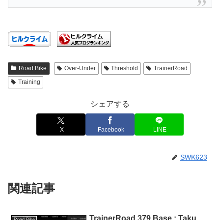
Road Bike
Over-Under
Threshold
TrainerRoad
Training
シェアする
X
Facebook
LINE
SWK623
関連記事
TrainerRoad 379 Base : Taku
Road Bike