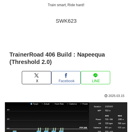
Train smart, Ride hard!
SWK623
TrainerRoad 406 Build : Napeequa
(Threshold 2.0)
X
Facebook
LINE
2025.03.15