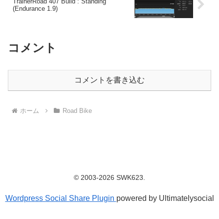
TrainerRoad 407 Build : Standing
(Endurance 1.9)
コメント
コメントを書き込む
ホーム
Road Bike
© 2003-2026 SWK623.
Wordpress Social Share Plugin
powered by Ultimatelysocial