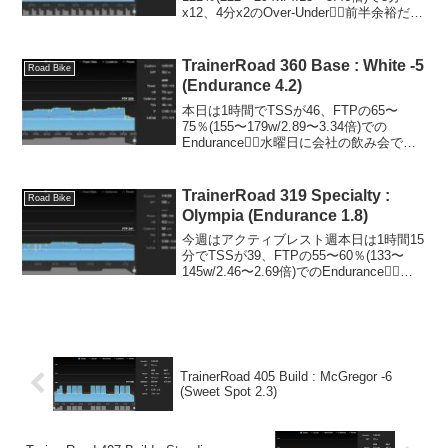
x12、4分x2のOver-Under🚴‍♂️前半余裕だろ
っと舐めてたら後半だいぶ追い込まれま
した😁膝が痛むことなく終えられて本当
に良かっ...
TrainerRoad 360 Base : White -5
Road Bike
(Endurance 4.2)
本日は1時間でTSSが46、FTPの65〜
75％(155〜179w/2.89〜3.34倍)での
Endurance🚴‍♂️水曜日に会社の飲み会で乗
れなかったので軽く乗っておきました。
飲み会といってもお酒は飲んでないし、
コースの食事も少なかった...
TrainerRoad 319 Specialty :
Road Bike
Olympia (Endurance 1.8)
今週はアクティブレスト週本日は1時間15
分でTSSが39、FTPの55〜60％(133〜
145w/2.46〜2.69倍)でのEndurance🚴‍♂️よ
うやくSpecialissimaのポジションが違和
感ない状態まで追い込めました😊サドル
の...
TrainerRoad 405 Build : McGregor -6
(Sweet Spot 2.3)