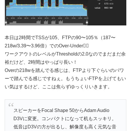
本日は2時間でTSSが105、FTPの90〜105％（187〜
218w/3.39〜3.96倍）でのOver-Under🚴‍♂️
ワークアウトのレベルがThresholdの2.0なのでまだまだ余
裕だけど、2時間はやっぱり長い！
Overの218wを踏んでる感じは、FTPより下ぐらいのパワ
ーで踏んでる感じですねぇ。もうちょいFTPを上げてもい
い気はするけど、ここは焦らずゆっくりいきます。
スピーカーをFocal Shape 50からAdam Audio
D3Vに変更。コンパクトになって机もスッキリ。
低音はD3Vの方が出るし、解像度も高く元気な音