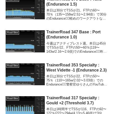
(Endurance 1.5)
本日は30分でTSSが21、FTPの60〜
70％（135〜158w/2.51〜2.94倍）で30分
のEndurance🚴‍♂️軽めのワークアウトなん
でサクッと☺️体組成データStravaワーク
アウト：説明Takuは、FTP60～70％の間
で...
TrainerRoad 347 Base : Port
Road Bike
(Endurance 1.0)
今週はアクティブレスト週。本日は45分
でTSSが22、FTPの50〜60％(119〜
143w/2.16〜2.6倍)でのEndurance🚴‍♂️昨日
はお客様先からの帰宅で遅くなって乗れ
なかったので今日にスライドして淡々
と。体組成データ体重は...
TrainerRoad 353 Specialty :
Road Bike
West Vidette -1 (Endurance 2.3)
本日は30分でTSSが22、FTPの50〜
75％（110〜165w/2.02〜3.03倍）での
Endurance🚴‍♂️警察官ゆりさんのYouTube
を見ながら淡々と。色々と考えさせられ
ることが増えました😔体組成データ
Stravaワークアウ...
TrainerRoad 317 Specialty :
Road Bike
Gould +2 (Threshold 3.7)
本日は1時間半でTSSが116、FTPの92〜
122％(222〜294w/4.13〜5.46倍)で3分