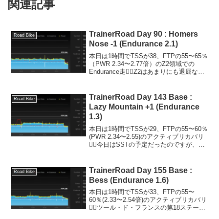
関連記事
TrainerRoad Day 90 : Homers
Road Bike
Nose -1 (Endurance 2.1)
本日は1時間でTSSが38、FTPの55〜65％
（PWR 2.34〜2.77倍）のZ2領域での
Endurance走🚴‍♂️Z2はあまりにも退屈なの
で、YouTubeを見ながら淡々とこなす。
今日はGARMINのEdge840/540が話題に
な...
TrainerRoad Day 143 Base :
Road Bike
Lazy Mountain +1 (Endurance
1.3)
本日は1時間でTSSが29、FTPの55〜60％
(PWR 2.34〜2.55)のアクティブリカバリ
🚴‍♂️今日はSSTの予定だったのですが、仕
事で遅くなったのと疲れが抜けてなかっ
たので明日の予定をスイッチしました。
体組成データStravaワ...
TrainerRoad Day 155 Base :
Road Bike
Bess (Endurance 1.6)
本日は1時間でTSSが33、FTPの55〜
60％(2.33〜2.54倍)のアクティブリカバリ
🚴‍♂️ツール・ド・フランスの第18ステージ
をライブで視聴しながら淡々と。ツー