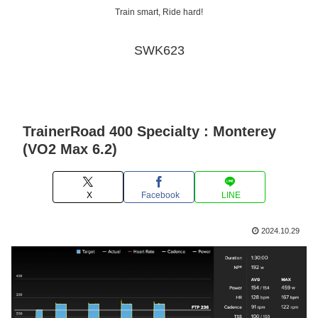
Train smart, Ride hard!
SWK623
TrainerRoad 400 Specialty : Monterey
(VO2 Max 6.2)
X
Facebook
LINE
2024.10.29