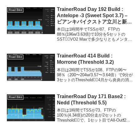
ル・ド・フランス 第17ステージ
165.7km、獲得標高差5,405m...
TrainerRoad Day 192 Build :
Road Bike
Antelope -3 (Sweet Spot 3.7) –
ビアンキバイクストア立川と新型
Specialissimaについて
本日は1時間半でTSSが87、FTPの
88％(196w/3.63倍)で10分を5セットの
SST🚴‍♂️VO2 Maxで多少なりともメンタル
を鍛えられているおかげで、SSTは癒し
😁ビアンキバイクストア立川本日です
が、ビアンキバイクストア立川に...
TrainerRoad 414 Build :
Road Bike
Morrone (Threshold 3.2)
本日は2時間でTSSが108、FTPの96〜
98％（200〜204w/3.57〜3.64倍）で9分が
3セットのThreshold🚴‍♂️4月から炎炎の消防
隊の参ノ章がはじまるので見直しながら
淡々と😊体組成データStravaワークアウ
ト：説明...
TrainerRoad Day 171 Base2 :
Road Bike
Nedd (Threshold 5.5)
本日は1時間でTSSが73、FTPの
100％(4.34倍)の20分走が2セットの
Threshold🚴‍♂️で、1セット目でAll-Out❗️2セ
ット目は85〜95％に負荷を下げてなんと
かやりきった感じ。心肺機能の低下はや
っぱり感じますねぇ。...