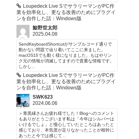
Loupedeck Live SでサラリーマンがPC作
業を効率化し、更なる改善のためにプラグイ
ンを自作した話：Windows版
鯨野世太郎
2025.04.08
SendKeyboardShortcutがサンプルコード通りで
動かない問題で辿り着いてここに来ました。
macOS15でも動く様になりました。もはやリン
ク元の情報が消滅してますので貴重な情報です。
しかし...
Loupedeck Live SでサラリーマンがPC作
業を効率化し、更なる改善のためにプラグイ
ンを自作した話：Windows版
SWK623
2024.06.06
＞青黒縁さんお疲れ様でした！Blogへのコメント
もありがとうございます私は「今年はシルバーは
いけるでしょ」と慢心していたところはあったと
感じており、本気度が足りなかったことが根幹に
あったと今では感じて...