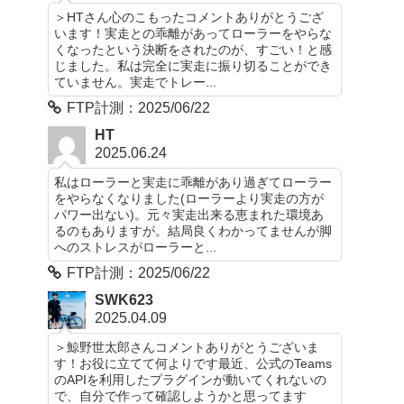
＞HTさん心のこもったコメントありがとうござ
います！実走との乖離があってローラーをやらな
くなったという決断をされたのが、すごい！と感
じました。私は完全に実走に振り切ることができ
ていません。実走でトレー...
FTP計測：2025/06/22
HT
2025.06.24
私はローラーと実走に乖離があり過ぎてローラー
をやらなくなりました(ローラーより実走の方が
パワー出ない)。元々実走出来る恵まれた環境あ
るのもありますが。結局良くわかってませんが脚
へのストレスがローラーと...
FTP計測：2025/06/22
SWK623
2025.04.09
＞鯨野世太郎さんコメントありがとうございま
す！お役に立てて何よりです最近、公式のTeams
のAPIを利用したプラグインが動いてくれないの
で、自分で作って確認しようかと思ってます