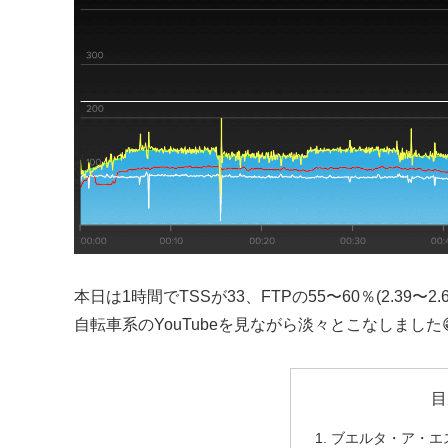
本日は1時間でTSSが33、FTPの55〜60％(2.39〜2.
自転車系のYouTubeを見ながら淡々とこなしました
目
ブエルタ・ア・エス