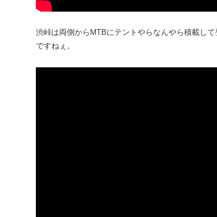
渋峠は両側からMTBにテントやらなんやら積載し
ですねぇ。