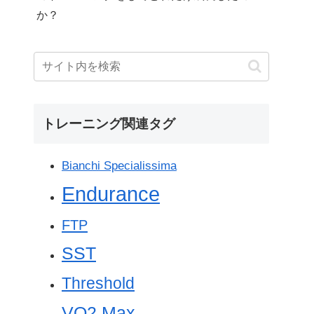
か？
トレーニング関連タグ
Bianchi Specialissima
Endurance
FTP
SST
Threshold
VO2 Max