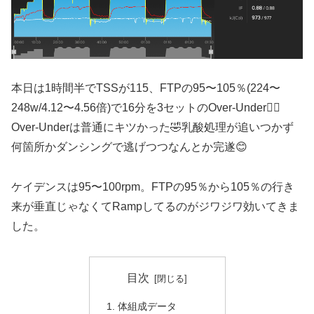
本日は1時間半でTSSが115、FTPの95〜105％(224〜
248w/4.12〜4.56倍)で16分を3セットのOver-Under🚴‍♂️
Over-Underは普通にキツかった🤣乳酸処理が追いつかず
何箇所かダンシングで逃げつつなんとか完遂😊
ケイデンスは95〜100rpm。FTPの95％から105％の行き
来が垂直じゃなくてRampしてるのがジワジワ効いてきま
した。
目次
体組成データ