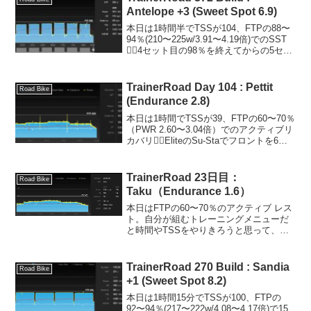
Antelope +3 (Sweet Spot 6.9)
本日は1時間半でTSSが104、FTPの88〜
94％(210〜225w/3.91〜4.19倍)でのSST
🚴‍♂️4セット目の98％を終えてからの5セッ
ト目の後半でダウン。呼吸を整えて再ス
タートするも最後の6セット目も最初で止
まってしまったけ...
TrainerRoad Day 104 : Pettit
Road Bike
(Endurance 2.8)
本日は1時間でTSSが39、FTPの60〜70％
（PWR 2.60〜3.04倍）でのアクティブリ
カバリ🚴‍♂️EliteのSu-Staでフロントを6%
上げて、ケイデンス90rpmでYouTube見な
がら回しました。(function(b,c...
TrainerRoad 23日目：
Road Bike
Taku（Endurance 1.6）
本日はFTPの60〜70％のアクティブ レス
ト。自分が組むトレーニングメニューだ
と時間やTSSをやりきろうと思って、こ
ういった軽いワークアウトをすることは
ないだろうなと正直思う。速くなるため
に、もっとパワーを身につけるために、
TrainerRoad 270 Build : Sandia
Road Bike
もっとトレーニ...
+1 (Sweet Spot 8.2)
本日は1時間15分でTSSが100、FTPの
92〜94％(217〜222w/4.08〜4.17倍)で15