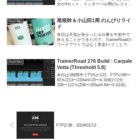
分が4セット、インターバル間のレストが
1分のSST🚴‍♂️ケイデンスを90rpm固定、手
はブラケットに添えてずっとエアロポジ
ションで。う...
尾根幹＆小山田1周 のんびりライ
Road Bike
ド
本日は天気が良かった＆仕事を午前中で
終えることができたので、TrainerRoadの
ワークアウトではなく実走❗️ってことで尾
根幹をのんびり走ってきました🚴‍♂️パワー
メーター（Wahoo PowrLink Zero）をつ
けての実走は2回目。...
TrainerRoad 276 Build : Carpale
Road Bike
Vetta (Threshold 5.8)
本日は1時間半でTSSが123、FTPの90〜
93％(213〜220w/4.03〜4.16倍)で2分、
108〜112％(256〜265w/4.84〜5.01倍)で
45秒を交互に行う11分間が2回を3セット
のCriss-Cross🚴‍♂️これ...
FTP計測：2024/01/13