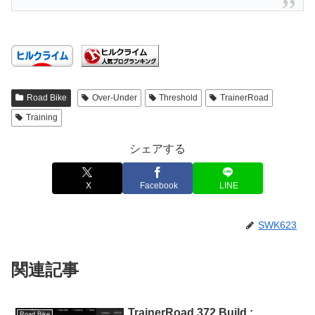
Road Bike
Over-Under
Threshold
TrainerRoad
Training
シェアする
X
Facebook
LINE
SWK623
関連記事
TrainerRoad 372 Build :
Road Bike