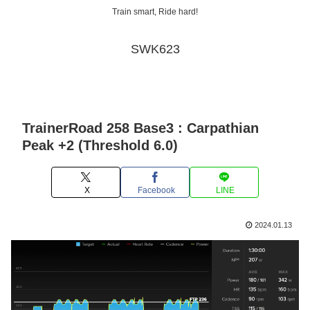
Train smart, Ride hard!
SWK623
TrainerRoad 258 Base3 : Carpathian
Peak +2 (Threshold 6.0)
X
Facebook
LINE
2024.01.13