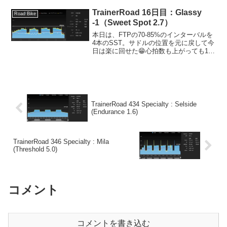
easyで回答したら、明日のVO2 Max...
TrainerRoad 16日目：Glassy
Road Bike
-1（Sweet Spot 2.7）
本日は、FTPの70-85%のインターバルを
4本のSST。サドルの位置を元に戻して今
日は楽に回せた😁心拍数も上がっても120
ぐらいだったので、負荷としてもZ2以下
という感じでした。しばらくサボってい
たストレッチをここ最近再開したのだけ
ど、体...
TrainerRoad 434 Specialty : Selside
(Endurance 1.6)
TrainerRoad 346 Specialty : Mila
(Threshold 5.0)
コメント
コメントを書き込む