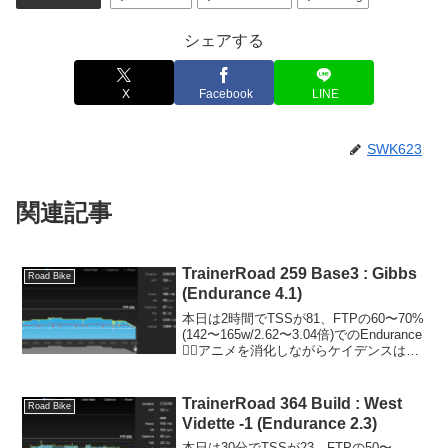
シェアする
X
Facebook
LINE
SWK623
関連記事
TrainerRoad 259 Base3 : Gibbs
Road Bike
(Endurance 4.1)
本日は2時間でTSSが81、FTPの60〜70%
(142〜165w/2.62〜3.04倍)でのEndurance
🚴‍♂️アニメを消化しながらケイデンスは
90rpm弱で淡々と😊ようやくハンドルの
高さを一番下まで下げました。最近、窮
屈に感じるこ...
TrainerRoad 364 Build : West
Road Bike
Vidette -1 (Endurance 2.3)
本日は30分でTSSが23、FTPの50〜