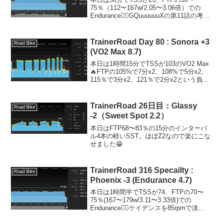
75％（112〜167w/2.05〜3.06倍）での
Endurance🚴‍♂️GQuuuuuuXの第11話の考察
動画を見ながら淡々と😊来週TV版終わっ
て、続きは劇場版で！とかいう展開でも
いいなぁ。体...
TrainerRoad Day 80 : Sonora +3
Road Bike
(VO2 Max 8.7)
本日は1時間15分でTSSが103のVO2 Max
🔥FTPの105%で7分x2、108%で5分x2、
115％で3分x2、121％で2分x2という負荷
で間のレスとは2分。負荷が高くても時間
が短いほうが、まだマシだけど、、普通
にめちゃくちゃキツ...
TrainerRoad 26日目：Glassy
Road Bike
-2（Sweet Spot 2.2）
本日はFTP68〜83％の15分のインターバ
ル4本の軽いSST。ほぼZ2なので楽にこな
せました😁
TrainerRoad 316 Specailty :
Road Bike
Phoenix -3 (Endurance 4.7)
本日は1時間半でTSSが74、FTPの70〜
75％(167〜179w/3.11〜3.33倍)での
Endurance🚴‍♂️ケイデンスを85rpmで淡々
と😊昨日のVO2 MaxのSurveyをイキって