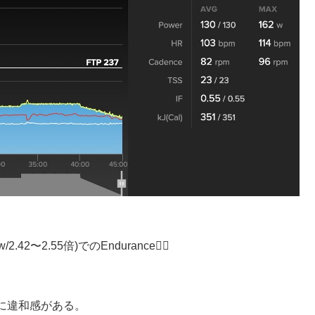
2〜2.55倍)でのEndurance🚴‍♂️
に違和感がある。