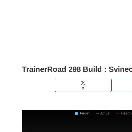
TrainerRoad 298 Build : Svine
X