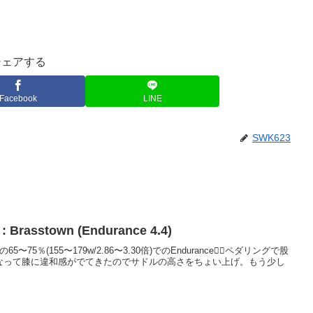
シェアする
Facebook
LINE
SWK623
 : Brasstown (Endurance 4.4)
〜75％(155〜179w/2.86〜3.30倍)でのEndurance🚴‍♂️ペダリングで股
なって膝に違和感がでてきたのでサドルの高さをちょい上げ。もう少し