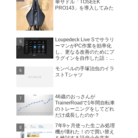
華サドル「TOSEEK
PRO143」を導入してみた
Loupedeck Live Sでサラリ
ーマンがPC作業を効率化
し、更なる改善のためにプ
ラグインを自作した話：
Windows版
モンベルの手塚治虫のイラ
ストTシャツ
46歳のおっさんが
TrainerRoadで1年間自転車
のトレーニングをしてどれ
だけ成長したのか？
7年9ヶ月使った生ごみ処理
機が壊れた！ので買い替え
を検討する話@小金井市