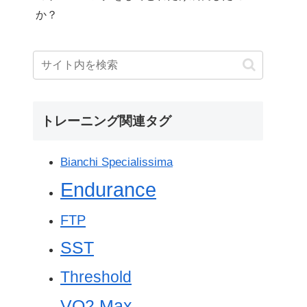
か？
トレーニング関連タグ
Bianchi Specialissima
Endurance
FTP
SST
Threshold
VO2 Max