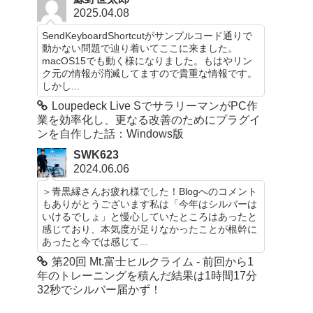
2025.04.08
SendKeyboardShortcutがサンプルコード通りで
動かない問題で辿り着いてここに来ました。
macOS15でも動く様になりました。もはやリン
ク元の情報が消滅してますので貴重な情報です。
しかし...
Loupedeck Live SでサラリーマンがPC作
業を効率化し、更なる改善のためにプラグイ
ンを自作した話：Windows版
SWK623
2024.06.06
＞青黒縁さんお疲れ様でした！Blogへのコメント
もありがとうございます私は「今年はシルバーは
いけるでしょ」と慢心していたところはあったと
感じており、本気度が足りなかったことが根幹に
あったと今では感じて...
第20回 Mt.富士ヒルクライム - 前回から1
年のトレーニングを積んだ結果は1時間17分
32秒でシルバー届かず！