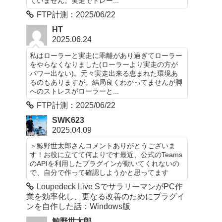
ていません。実走でトレー...
FTP計測：2025/06/22
HT
2025.06.24
私はローラーと実走に乖離があり過ぎてローラー
をやらなくなりました(ローラーより実走の方が
パワー出ない)。元々実走出来る恵まれた環境あ
るのもありますが。結局良くわかってませんが脚
へのストレスがローラーと...
FTP計測：2025/06/22
SWK623
2025.04.09
＞鯨野世太郎さんコメントありがとうございま
す！お役に立てて何よりです最近、公式のTeams
のAPIを利用したプラグインが動いてくれないの
で、自分で作って確認しようかと思ってます
Loupedeck Live SでサラリーマンがPC作
業を効率化し、更なる改善のためにプラグイ
ンを自作した話：Windows版
鯨野世太郎