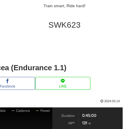
Train smart, Ride hard!
SWK623
cea (Endurance 1.1)
Facebook
LINE
2024.03.14