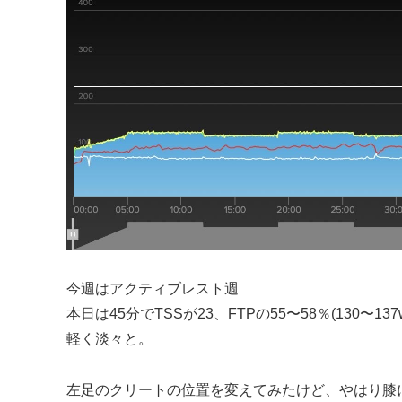
今週はアクティブレスト週
本日は45分でTSSが23、FTPの55〜58％(130〜137w/2.4
軽く淡々と。
左足のクリートの位置を変えてみたけど、やはり膝