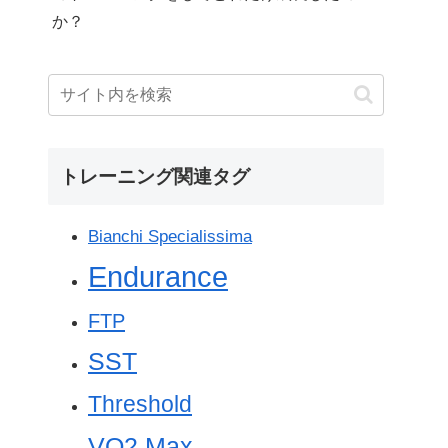
か？
トレーニング関連タグ
Bianchi Specialissima
Endurance
FTP
SST
Threshold
VO2 Max