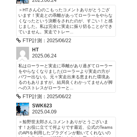
2025.06.24
＞HTさん心のこもったコメントありがとうござ
います！実走との乖離があってローラーをやらな
くなったという決断をされたのが、すごい！と感
じました。私は完全に実走に振り切ることができ
ていません。実走でトレー...
FTP計測：2025/06/22
HT
2025.06.24
私はローラーと実走に乖離があり過ぎてローラー
をやらなくなりました(ローラーより実走の方が
パワー出ない)。元々実走出来る恵まれた環境あ
るのもありますが。結局良くわかってませんが脚
へのストレスがローラーと...
FTP計測：2025/06/22
SWK623
2025.04.09
＞鯨野世太郎さんコメントありがとうございま
す！お役に立てて何よりです最近、公式のTeams
のAPIを利用したプラグインが動いてくれないの