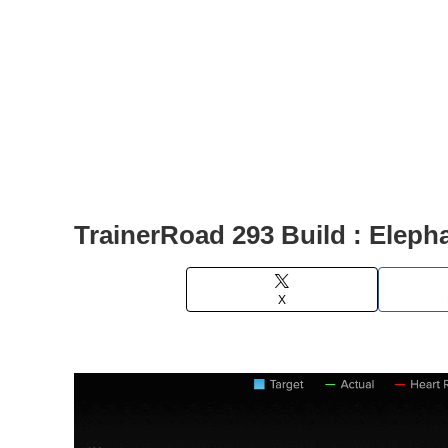
TrainerRoad 293 Build : Elepha
X