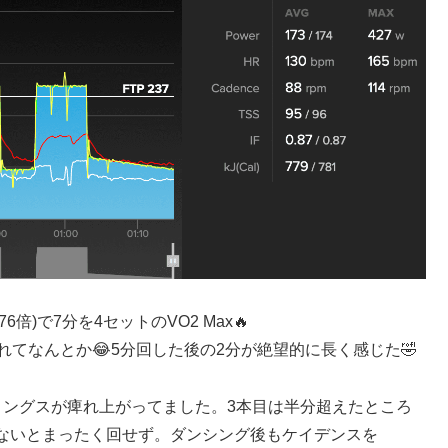
76倍)で7分を4セットのVO2 Max🔥
てなんとか😂5分回した後の2分が絶望的に長く感じた🤣
リングスが痺れ上がってました。3本目は半分超えたところ
ないとまったく回せず。ダンシング後もケイデンスを