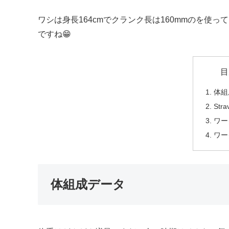
ワシは身長164cmでクランク長は160mmのを使
ですね😁
目
体組
Stra
ワー
ワー
体組成データ