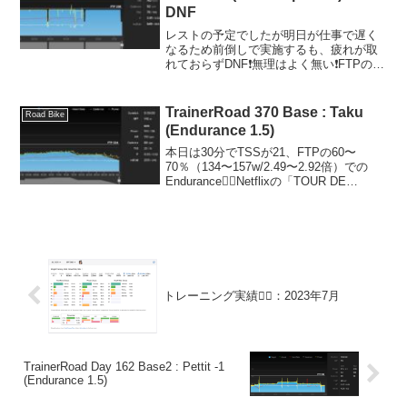
DNF
レストの予定でしたが明日が仕事で遅く
なるため前倒しで実施するも、疲れが取
れておらずDNF❗️無理はよく無い❗️FTPの
94〜95％(224〜226w/4.16〜4.19倍)で22
分を3セットでしたが、2セット目で撃
沈。SSTなんでいけるだろ...
TrainerRoad 370 Base : Taku
Road Bike
(Endurance 1.5)
本日は30分でTSSが21、FTPの60〜
70％（134〜157w/2.49〜2.92倍）での
Endurance🚴‍♂️Netflixの「TOUR DE
FRANCE: UNCHAINED | Season 3」を見
ながら淡々と😊体組成デー...
トレーニング実績🚴‍♂️：2023年7月
TrainerRoad Day 162 Base2 : Pettit -1
(Endurance 1.5)