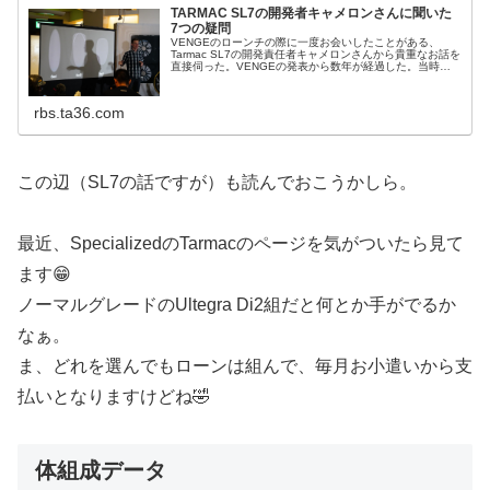
TARMAC SL7の開発者キャメロンさんに聞いた
7つの疑問
VENGEのローンチの際に一度お会いしたことがある、
Tarmac SL7の開発責任者キャメロンさんから貴重なお話を
直接伺った。VENGEの発表から数年が経過した。当時、
最新鋭のバイクだったVENGEを自らの手で廃盤に追いや
った意図はどこにあ...
rbs.ta36.com
この辺（SL7の話ですが）も読んでおこうかしら。
最近、SpecializedのTarmacのページを気がついたら見て
ます😁
ノーマルグレードのUltegra Di2組だと何とか手がでるか
なぁ。
ま、どれを選んでもローンは組んで、毎月お小遣いから支
払いとなりますけどね🤣
体組成データ