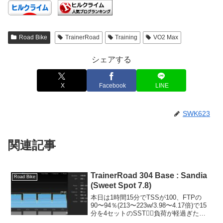
Road Bike
TrainerRoad
Training
VO2 Max
シェアする
X
Facebook
LINE
SWK623
関連記事
TrainerRoad 304 Base : Sandia
Road Bike
(Sweet Spot 7.8)
本日は1時間15分でTSSが100、FTPの
90〜94％(213〜223w/3.98〜4.17倍)で15
分を4セットのSST🚴‍♂️負荷が軽過ぎたの
で3セット目の途中から負荷を3％アッ