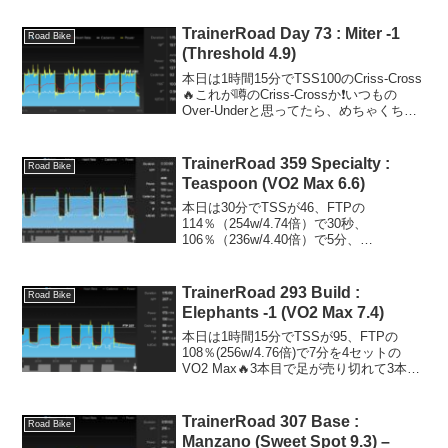
プ、最後の5分はFTPの負荷で回して完
遂。Surveyで...
TrainerRoad Day 73 : Miter -1
Road Bike
(Threshold 4.9)
本日は1時間15分でTSS100のCriss-Cross
🔥これが噂のCriss-Crossか❗️いつもの
Over-Underと思ってたら、めちゃくちゃ
キツかった🤣インターバルの3本目は限界
ギリギリでした😂でも、普段から限界ギ
リギリで乗れてな...
TrainerRoad 359 Specialty :
Road Bike
Teaspoon (VO2 Max 6.6)
本日は30分でTSSが46、FTPの
114％（254w/4.74倍）で30秒、
106％（236w/4.40倍）で5分、
120％（268w/5倍）で30秒を3セットの
VO2 Max🔥Apple Watchで計測される
VO2 Maxの数値もだい...
TrainerRoad 293 Build :
Road Bike
Elephants -1 (VO2 Max 7.4)
本日は1時間15分でTSSが95、FTPの
108％(256w/4.76倍)で7分を4セットの
VO2 Max🔥3本目で足が売り切れて3本目
以降ではダンシング入れてなんとか😂5分
回した後の2分が絶望的に長く感じた🤣2
本目の時点で処理できなくなっ...
TrainerRoad 307 Base :
Road Bike
Manzano (Sweet Spot 9.3) –