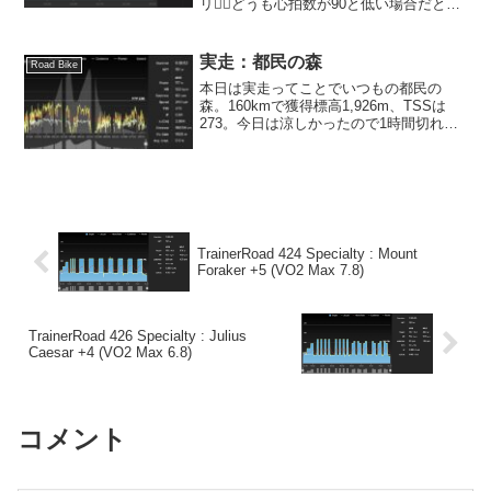
リ🚴‍♂️どうも心拍数が90と低い場合だと、
心拍計(Polar Verity Sense)が倍の数値で
計測されるというおバカな動きをするこ
とが...
実走：都民の森
Road Bike
本日は実走ってことでいつもの都民の
森。160kmで獲得標高1,926m、TSSは
273。今日は涼しかったので1時間切れる
かな？と思っていたのですが、半分ぐら
い登ったところで何かに指を刺されてあ
まりの激痛に暫く止まったのもあり、今
日も1時間切...
TrainerRoad 424 Specialty : Mount
Foraker +5 (VO2 Max 7.8)
TrainerRoad 426 Specialty : Julius
Caesar +4 (VO2 Max 6.8)
コメント