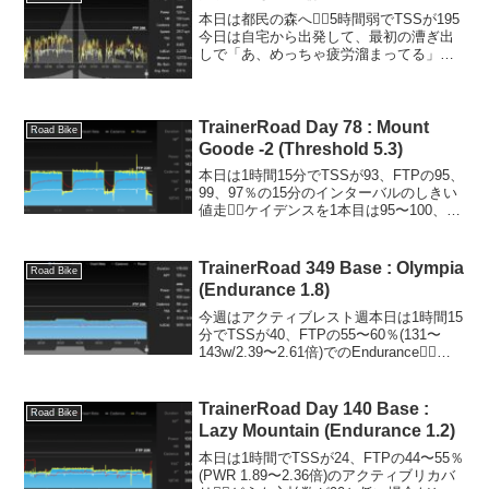
本日は都民の森へ🚴‍♂️5時間弱でTSSが195
今日は自宅から出発して、最初の漕ぎ出
しで「あ、めっちゃ疲労溜まってる」と
いうのが明らかにわかる状態で😅パワー
をかけようとすると、あっという間に足
が売り切れそうな感じだったので終始ノ
ンビリ走って...
TrainerRoad Day 78 : Mount
Road Bike
Goode -2 (Threshold 5.3)
本日は1時間15分でTSSが93、FTPの95、
99、97％の15分のインターバルのしきい
値走🚴‍♂️ケイデンスを1本目は95〜100、2
本目は100〜105、3本目は100で下ハン。
2本目までは余裕がありましたが、3本目
の後半は心拍数も1...
TrainerRoad 349 Base : Olympia
Road Bike
(Endurance 1.8)
今週はアクティブレスト週本日は1時間15
分でTSSが40、FTPの55〜60％(131〜
143w/2.39〜2.61倍)でのEndurance🚴‍♂️明
日は久々に実走に行くぞ❗️Tour de France
2024 第7ステージ 個人TT...
TrainerRoad Day 140 Base :
Road Bike
Lazy Mountain (Endurance 1.2)
本日は1時間でTSSが24、FTPの44〜55％
(PWR 1.89〜2.36倍)のアクティブリカバ