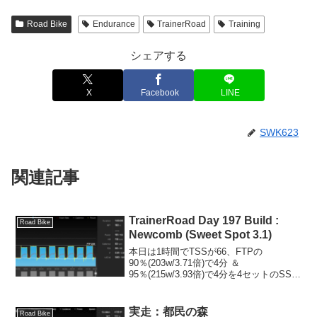
Road Bike
Endurance
TrainerRoad
Training
シェアする
X
Facebook
LINE
SWK623
関連記事
TrainerRoad Day 197 Build :
Road Bike
Newcomb (Sweet Spot 3.1)
本日は1時間でTSSが66、FTPの
90％(203w/3.71倍)で4分 ＆
95％(215w/3.93倍)で4分を4セットのSST
🚴‍♂️いつもよりもケイデンスを10〜15rpm
落として回しました。しかし、SSTはや
っぱり癒しだと実感😆今...
実走：都民の森
Road Bike