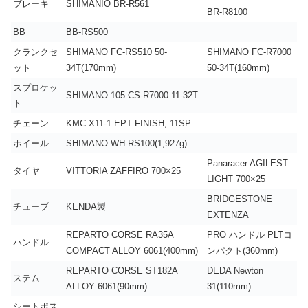
ブレーキ
SHIMANIO BR-R561
BR-R8100
BB
BB-RS500
クランクセ
SHIMANO FC-RS510 50-
SHIMANO FC-R7000
ット
34T(170mm)
50-34T(160mm)
スプロケッ
SHIMANO 105 CS-R7000 11-32T
ト
チェーン
KMC X11-1 EPT FINISH, 11SP
ホイール
SHIMANO WH-RS100(1,927g)
Panaracer AGILEST
タイヤ
VITTORIA ZAFFIRO 700×25
LIGHT 700×25
BRIDGESTONE
チューブ
KENDA製
EXTENZA
REPARTO CORSE RA35A
PRO ハンドル PLTコ
ハンドル
COMPACT ALLOY 6061(400mm)
ンパクト(360mm)
REPARTO CORSE ST182A
DEDA Newton
ステム
ALLOY 6061(90mm)
31(110mm)
シートポス