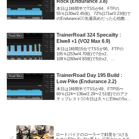
Rock (Endurance 3.8)
本日は1時間半でTSSが64、FTPの
55％(130w/2.45倍)、72%(171w/3.23倍)で
のEndurance🚴‍♂️先週高めだった心拍数は
いつものレベルに下がってきた。ケイデ
ンスを85rpm辺りで淡々と。しかし、睡
眠時間を削っ...
TrainerRoad 324 Specailty :
Road Bike
Elwell +1 (VO2 Max 6.9)
本日は1時間15分でTSSが95、FTPの
105％(253w/4.70倍)で7分x2、
108％(260w/4.83倍)で5分x2、
115％(277w/5.15倍)で3分、121%
(292w/5.43倍)で2分のVO2 Max🔥今日も
フロント...
TrainerRoad Day 195 Build :
Road Bike
Low Pike (Endurance 2.2)
本日は1時間半でTSSが49、FTP55〜
60％(124〜136w/2.29〜2.51倍)でのアク
ティブレスト🚴‍♂️今日は久々にEliteのSu-
Staでフロントを6％上げてみました。フ
ロント上げると大臀筋に効きますね😁
(function...
ロードバイクのローラーで斜度をつける