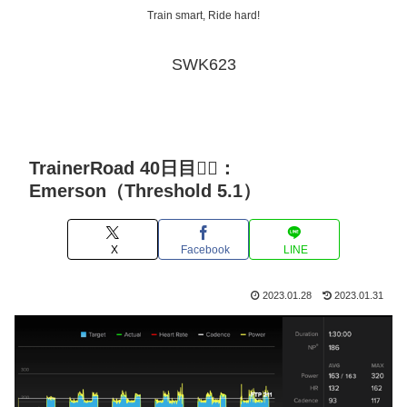
Train smart, Ride hard!
SWK623
TrainerRoad 40日目🚴‍♂️：
Emerson（Threshold 5.1）
X
Facebook
LINE
2023.01.28
2023.01.31