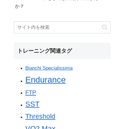
か？
トレーニング関連タグ
Bianchi Specialissima
Endurance
FTP
SST
Threshold
VO2 Max