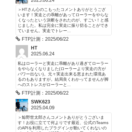
2025.06.24
＞HTさん心のこもったコメントありがとうござ
います！実走との乖離があってローラーをやらな
くなったという決断をされたのが、すごい！と感
じました。私は完全に実走に振り切ることができ
ていません。実走でトレー...
FTP計測：2025/06/22
HT
2025.06.24
私はローラーと実走に乖離があり過ぎてローラー
をやらなくなりました(ローラーより実走の方が
パワー出ない)。元々実走出来る恵まれた環境あ
るのもありますが。結局良くわかってませんが脚
へのストレスがローラーと...
FTP計測：2025/06/22
SWK623
2025.04.09
＞鯨野世太郎さんコメントありがとうございま
す！お役に立てて何よりです最近、公式のTeams
のAPIを利用したプラグインが動いてくれないの