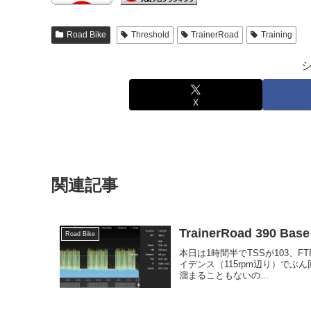
Road Bike
Threshold
TrainerRoad
Training
X
関連記事
TrainerRoad 390 Base 
Road Bike
本日は1時間半でTSSが103、FTP
イデンス（115rpm辺り）でぶ
溜まることもないの...