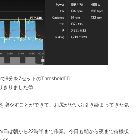
9分を7セットのThreshold🚴‍♂️
きりました😊
量を増やすことができて、お尻がだいぶ引き締まってきた気
昨日は朝から22時半まで作業。今日も朝から夜まで待機状