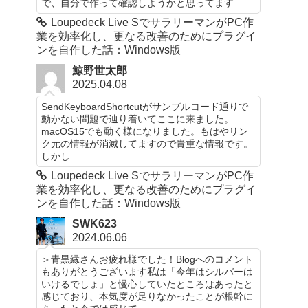
で、自分で作って確認しようかと思ってます
Loupedeck Live SでサラリーマンがPC作
業を効率化し、更なる改善のためにプラグイ
ンを自作した話：Windows版
鯨野世太郎
2025.04.08
SendKeyboardShortcutがサンプルコード通りで
動かない問題で辿り着いてここに来ました。
macOS15でも動く様になりました。もはやリン
ク元の情報が消滅してますので貴重な情報です。
しかし...
Loupedeck Live SでサラリーマンがPC作
業を効率化し、更なる改善のためにプラグイ
ンを自作した話：Windows版
SWK623
2024.06.06
＞青黒縁さんお疲れ様でした！Blogへのコメント
もありがとうございます私は「今年はシルバーは
いけるでしょ」と慢心していたところはあったと
感じており、本気度が足りなかったことが根幹に