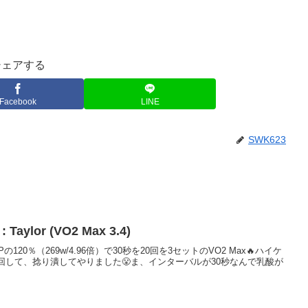
シェアする
Facebook
LINE
SWK623
: Taylor (VO2 Max 3.4)
の120％（269w/4.96倍）で30秒を20回を3セットのVO2 Max🔥ハイケ
ん回して、捻り潰してやりました😤ま、インターバルが30秒なんで乳酸が