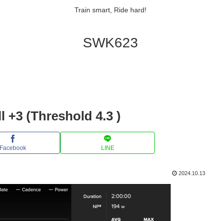
Train smart, Ride hard!
SWK623
l +3 (Threshold 4.3 )
Facebook
LINE
2024.10.13