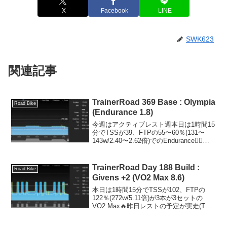
X
Facebook
LINE
SWK623
関連記事
TrainerRoad 369 Base : Olympia
Road Bike
(Endurance 1.8)
今週はアクティブレスト週本日は1時間15
分でTSSが39、FTPの55〜60％(131〜
143w/2.40〜2.62倍)でのEndurance🚴‍♂️午
前中の晴れ間が出ている間に外を走れば
良かったと思いつつ、今日はダラダラし
てました😊体組成...
TrainerRoad Day 188 Build :
Road Bike
Givens +2 (VO2 Max 8.6)
本日は1時間15分でTSSが102、FTPの
122％(272w/5.11倍)が3本が3セットの
VO2 Max🔥昨日レストの予定が実走(TSS
159)してしまったので足が重く全然回ら
ず🤣2セット目は負荷を-3％、3セット目