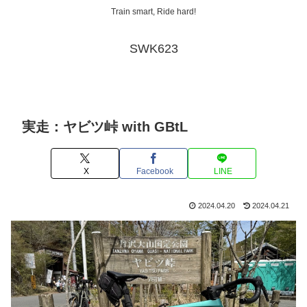
Train smart, Ride hard!
SWK623
実走：ヤビツ峠 with GBtL
X
Facebook
LINE
2024.04.20
2024.04.21