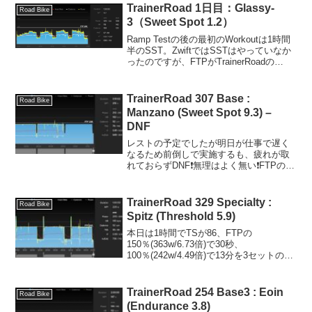
は-6％でなんとか...
TrainerRoad 1日目：Glassy-
Road Bike
3（Sweet Spot 1.2）
Ramp Testの後の最初のWorkoutは1時間
半のSST。ZwiftではSSTはやっていなか
ったのですが、FTPがTrainerRoadの
Ramp Testで220→206に下がったおかげ
でなんとか回しきれた。負荷の山の高さ
がそれぞれ...
TrainerRoad 307 Base :
Road Bike
Manzano (Sweet Spot 9.3) –
DNF
レストの予定でしたが明日が仕事で遅く
なるため前倒しで実施するも、疲れが取
れておらずDNF❗️無理はよく無い❗️FTPの
94〜95％(224〜226w/4.16〜4.19倍)で22
分を3セットでしたが、2セット目で撃
沈。SSTなんでいけるだろ...
TrainerRoad 329 Specialty :
Road Bike
Spitz (Threshold 5.9)
本日は1時間でTSが86、FTPの
150％(363w/6.73倍)で30秒、
100％(242w/4.49倍)で13分を3セットの
Threshold🚴‍♂️6％フロントを上げて臨みま
したが、2セット目の最後でAll Out。3セ
ット目の1/3...
TrainerRoad 254 Base3 : Eoin
Road Bike
(Endurance 3.8)