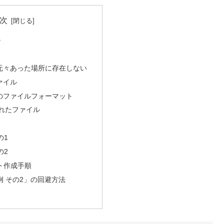
次
ル
ト
が元々あった場所に存在しない
ァイル
トのファイルフォーマット
されたファイル
の1
の2
ト作成手順
例 その2」の回避方法