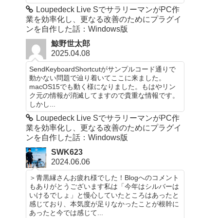
Loupedeck Live SでサラリーマンがPC作
業を効率化し、更なる改善のためにプラグイ
ンを自作した話：Windows版
鯨野世太郎
2025.04.08
SendKeyboardShortcutがサンプルコード通りで
動かない問題で辿り着いてここに来ました。
macOS15でも動く様になりました。もはやリン
ク元の情報が消滅してますので貴重な情報です。
しかし...
Loupedeck Live SでサラリーマンがPC作
業を効率化し、更なる改善のためにプラグイ
ンを自作した話：Windows版
SWK623
2024.06.06
＞青黒縁さんお疲れ様でした！Blogへのコメント
もありがとうございます私は「今年はシルバーは
いけるでしょ」と慢心していたところはあったと
感じており、本気度が足りなかったことが根幹に
あったと今では感じて...