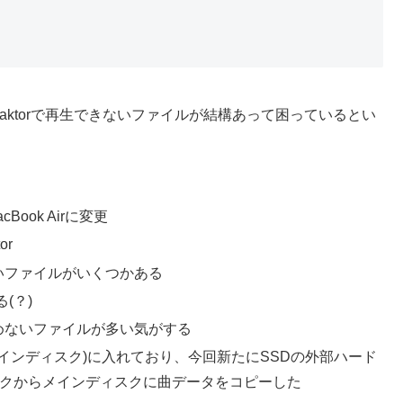
Traktorで再生できないファイルが結構あって困っているとい
。
ook Airに変更
or
いファイルがいくつかある
(？)
込めないファイルが多い気がする
インディスク)に入れており、今回新たにSSDの外部ハード
スクからメインディスクに曲データをコピーした