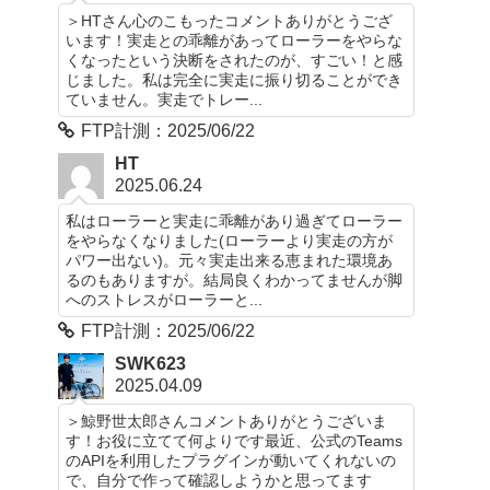
＞HTさん心のこもったコメントありがとうござ
います！実走との乖離があってローラーをやらな
くなったという決断をされたのが、すごい！と感
じました。私は完全に実走に振り切ることができ
ていません。実走でトレー...
FTP計測：2025/06/22
HT
2025.06.24
私はローラーと実走に乖離があり過ぎてローラー
をやらなくなりました(ローラーより実走の方が
パワー出ない)。元々実走出来る恵まれた環境あ
るのもありますが。結局良くわかってませんが脚
へのストレスがローラーと...
FTP計測：2025/06/22
SWK623
2025.04.09
＞鯨野世太郎さんコメントありがとうございま
す！お役に立てて何よりです最近、公式のTeams
のAPIを利用したプラグインが動いてくれないの
で、自分で作って確認しようかと思ってます