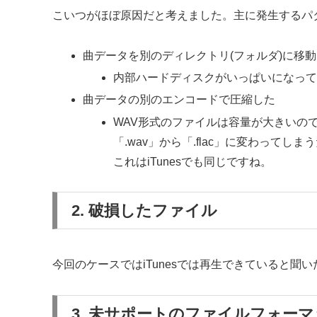
こいつがほぼ原因だと考えました。主に発生するパ
曲データを別のディレクトリ(フォルダ)に移
内部ハードディスクがいっぱいになっ
曲データの別のエンコードで圧縮した
WAV形式のファイルは容量が大きいの
「.wav」から「.flac」に変わってし
これはiTunesでも同じですね。
2. 破損したファイル
今回のケースではiTunesでは再生できていると
3. 未サポートのファイルフォー