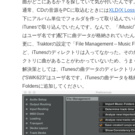
曲がどこにあるか？を探していて気が付いたんです
通常、CDの音源をPCに取込むときには
XLD(X Loss
下にアルバム単位でフォルダを作って取り込んでいる
iTunesで取り込んでいたんです。なんで、「/Music/Tr
はユーザ名です)配下に曲データが格納されていた
更に、Traktorの設定で「File Management – M
ど、iTunesのディレクトリは入ってなかった。そのため
クトリに曲があることがわかっていないため、うま
解決策としては、iTunesの曲データのディレクトリパス「/Users
(“SWK623″はユーザ名です。iTunesの曲データ
Foldersに追加してください。