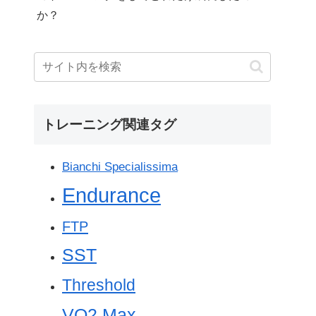
か？
トレーニング関連タグ
Bianchi Specialissima
Endurance
FTP
SST
Threshold
VO2 Max