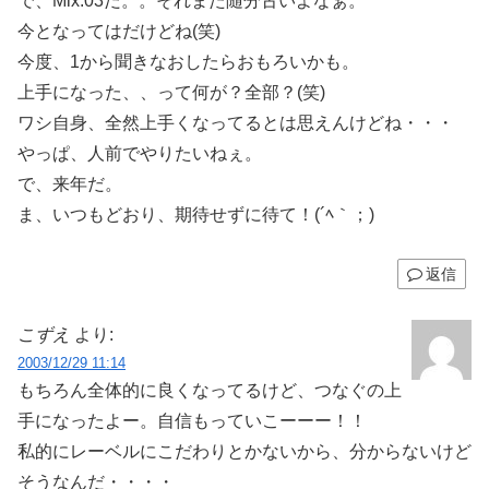
で、Mix:03だ。。それまた随分古いよなぁ。
今となってはだけどね(笑)
今度、1から聞きなおしたらおもろいかも。
上手になった、、って何が？全部？(笑)
ワシ自身、全然上手くなってるとは思えんけどね・・・
やっぱ、人前でやりたいねぇ。
で、来年だ。
ま、いつもどおり、期待せずに待て！(´ﾍ｀；)
返信
こずえ
より:
2003/12/29 11:14
もちろん全体的に良くなってるけど、つなぐの上
手になったよー。自信もっていこーーー！！
私的にレーベルにこだわりとかないから、分からないけど
そうなんだ・・・・