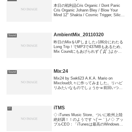
本日の戦利品Cris Organic / Dont Panic
Cris Organic Johann Bley / Blow Your
Mind 12" Shakta / Cosmic Trigger, Silicon
Trip 12" ...
AmbientMix_20110320
Sound
昨日のMixをUPしました♪186分にわたる
Long Trip！でMP3で437MBもあるため、
Mix Coundにもあげられず (ﾟДﾟ;)よかっ
たら聴いてくださいヽ(´ー｀)ノ
AmbientMix_20110320
Mix:24
Sound
Mix24 by Swk623 A.K.A. Mario on
Mixcloud久々に作ってみました。リハビ
リみたいなものでしょうかｗ前回いつ作
ったかを調べてみたら、Mix:16が2005年
の1月でしたｗもう5年以上作ってなかっ
たんですなぁ...
iTMS
IT
◇ iTunes Music Store、ついに欧州上陸
絶好調！！のようですヽ(´ー｀)ノ◇ アッ
プルCEO：「iTunesは最高のWindowsア
プリ」--英・仏・独で楽曲を配信開始