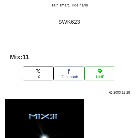
Train smart, Ride hard!
SWK623
Mix:11
X
Facebook
LINE
2003.12.28