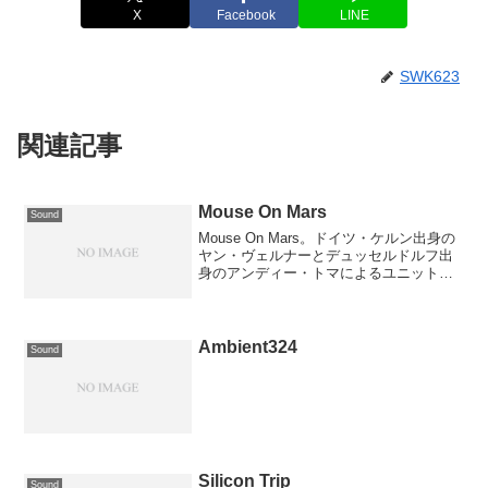
X
Facebook
LINE
SWK623
関連記事
Mouse On Mars
Sound
Mouse On Mars。ドイツ・ケルン出身の
ヤン・ヴェルナーとデュッセルドルフ出
身のアンディー・トマによるユニットで
す。ワシの大好きなユニットの1つです。
その音は繊細かつ大胆でポップ、ワシの
イメージはそんな感じです。ヘッドフォ
ンで聴くと...
Ambient324
Sound
Silicon Trip
Sound