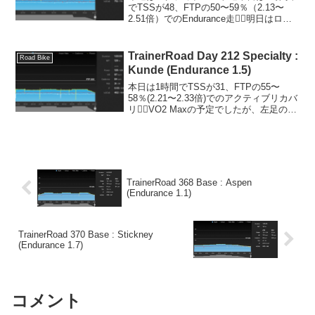
でTSSが48、FTPの50〜59％（2.13〜
2.51倍）でのEndurance走🚴‍♂️明日はロン
グライドに行くつもりですが、天気予報
と睨めっこ。体組成データStravaワーク
アウト：説明Littl...
TrainerRoad Day 212 Specialty :
Road Bike
Kunde (Endurance 1.5)
本日は1時間でTSSが31、FTPの55〜
58％(2.21〜2.33倍)でのアクティブリカバ
リ🚴‍♂️VO2 Maxの予定でしたが、左足のふ
くらはぎの筋肉痛が引かないため控えめ
に。左足のクリートの位置の調整を施し
てみました。最初は膝に違和感...
TrainerRoad 368 Base : Aspen
(Endurance 1.1)
TrainerRoad 370 Base : Stickney
(Endurance 1.7)
コメント