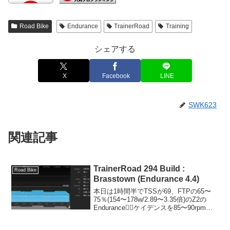
Road Bike
Endurance
TrainerRoad
Training
シェアする
X
Facebook
LINE
SWK623
関連記事
TrainerRoad 294 Build :
Road Bike
Brasstown (Endurance 4.4)
本日は1時間半でTSSが69、FTPの65〜
75％(154〜178w/2.89〜3.35倍)のZ2の
Endurance🚴‍♂️ケイデンスを85〜90rpm辺
りで、ハイキュー!!を見ながら淡々と😊
Wahoo Element Boltがダークモ...