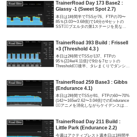
TrainerRoad Day 173 Base2 :
Road Bike
Glassy -1 (Sweet Spot 2.7)
本日は1時間半でTSSが76、FTPの70〜
85％(3.03〜3.68倍)で14分が4セットの
SST🚴‍♂️ブエルタの第1ステージを見なが
ら淡々と。しかし、大波乱の幕開けでし
たね。これからどうなるのか？楽しみで
す😆ブエルタ・ア・エスパーニャ...
TrainerRoad 393 Build : Frissell
Road Bike
+3 (Threshold 4.3 )
本日は2時間でTSSが137、FTPの
95％(224w/4.11倍)で9分を7セットの
Threshold🚴‍♂️後半、タレまくりでダンシン
グを入れてなんとかやりきりました😊ブ
ルガリアンスクワットのダンベルを16kg
まで重量を増やすことができ...
TrainerRoad 259 Base3 : Gibbs
Road Bike
(Endurance 4.1)
本日は2時間でTSSが81、FTPの60〜70%
(142〜165w/2.62〜3.04倍)でのEndurance
🚴‍♂️アニメを消化しながらケイデンスは
90rpm弱で淡々と😊ようやくハンドルの
高さを一番下まで下げました。最近、窮
屈に感じるこ...
TrainerRoad Day 211 Build :
Road Bike
Little Park (Endurance 2.2)
今週はアクティブレスト週本日は1時間半