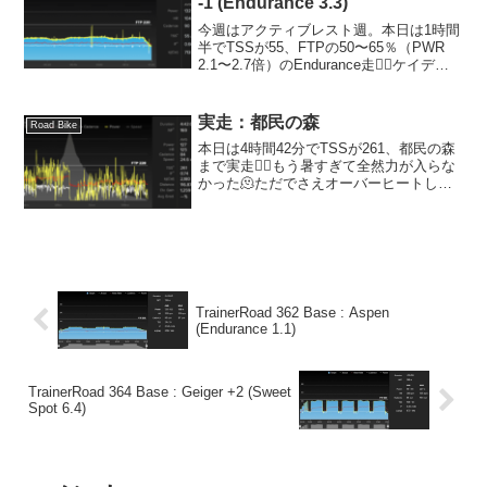
-1 (Endurance 3.3)
今週はアクティブレスト週。本日は1時間
半でTSSが55、FTPの50〜65％（PWR
2.1〜2.7倍）のEndurance走🚴‍♂️ケイデン
スは90rpm、心拍数が100〜110の間と昨
日よりも更に軽めの感じでした。軽いと
軽いで物足りなく...
実走：都民の森
Road Bike
本日は4時間42分でTSSが261、都民の森
まで実走🚴‍♂️もう暑すぎて全然力が入らな
かった🫠ただでさえオーバーヒートして
いる体が冷えることがないから、まぁそ
うですよね。下り終わって平坦基調のと
ころで海外のかなり大柄な方にパスされ
て、「なぬ...
TrainerRoad 362 Base : Aspen
(Endurance 1.1)
TrainerRoad 364 Base : Geiger +2 (Sweet
Spot 6.4)