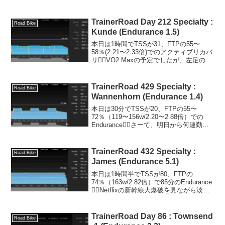
レベルが低いので可愛いものでしたが、
そのレベルが1.5→3.0と上がって次が4.8
と急激に...
TrainerRoad Day 212 Specialty :
Road Bike
Kunde (Endurance 1.5)
本日は1時間でTSSが31、FTPの55〜
58％(2.21〜2.33倍)でのアクティブリカバ
リ🚴‍♂️VO2 Maxの予定でしたが、左足のふ
くらはぎの筋肉痛が引かないため控えめ
に。左足のクリートの位置の調整を施し
てみました。最初は膝に違和感...
TrainerRoad 429 Specialty :
Road Bike
Wannenhorn (Endurance 1.4)
本日は30分でTSSが20、FTPの55〜
72％（119〜156w/2.20〜2.88倍）での
Endurance🚴‍♂️さーて、明日から何連勤に
なるかしら😊体組成データStravaワーク
アウト：説明5分間のウォームアップと5
分間のクールダウ...
TrainerRoad 432 Specialty :
Road Bike
James (Endurance 5.1)
本日は1時間半でTSSが80、FTPの
74％（163w/2.82倍）で85分のEndurance
🚴‍♂️Netflixの新幹線大爆破を見ながら淡々
と😊体組成データStravaワークアウト：
説明Jamesは90分のワークアウトの中
で、74％F...
TrainerRoad Day 86 : Townsend
Road Bike