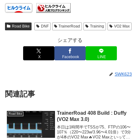
Road Bike
DNF
TrainerRoad
Training
VO2 Max
シェアする
X
Facebook
LINE
SWK623
関連記事
TrainerRoad 408 Build : Duffy
Road Bike
(VO2 Max 3.0)
本日は1時間半でTSSが75、FTPの106〜
107％（220〜223w/3.96〜4.01倍）で3分
が4本のVO2 Max🔥VO2 Maxといっても