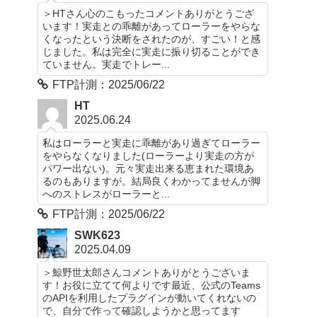
＞HTさん心のこもったコメントありがとうござ
います！実走との乖離があってローラーをやらな
くなったという決断をされたのが、すごい！と感
じました。私は完全に実走に振り切ることができ
ていません。実走でトレー...
FTP計測：2025/06/22
HT
2025.06.24
私はローラーと実走に乖離があり過ぎてローラー
をやらなくなりました(ローラーより実走の方が
パワー出ない)。元々実走出来る恵まれた環境あ
るのもありますが。結局良くわかってませんが脚
へのストレスがローラーと...
FTP計測：2025/06/22
SWK623
2025.04.09
＞鯨野世太郎さんコメントありがとうございま
す！お役に立てて何よりです最近、公式のTeams
のAPIを利用したプラグインが動いてくれないの
で、自分で作って確認しようかと思ってます