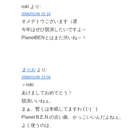
roki
より:
2006/01/06 15:18
オメデトウございます（遅
今年はぜひ競演したいですよ～
PlanetBENとはまた渋いね～！
まりお
より:
2006/01/06 23:04
＞roki
あけましておめでとう！
競演いいねぇ。
まぁ、暫くは冬眠してますわ (´(･)｀)
Planet B.E.N.の古い曲、かっこいいんだよねぇ。
よく使うのは、