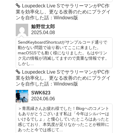
Loupedeck Live SでサラリーマンがPC作
業を効率化し、更なる改善のためにプラグイ
ンを自作した話：Windows版
鯨野世太郎
2025.04.08
SendKeyboardShortcutがサンプルコード通りで
動かない問題で辿り着いてここに来ました。
macOS15でも動く様になりました。もはやリン
ク元の情報が消滅してますので貴重な情報です。
しかし...
Loupedeck Live SでサラリーマンがPC作
業を効率化し、更なる改善のためにプラグイ
ンを自作した話：Windows版
SWK623
2024.06.06
＞青黒縁さんお疲れ様でした！Blogへのコメント
もありがとうございます私は「今年はシルバーは
いけるでしょ」と慢心していたところはあったと
感じており、本気度が足りなかったことが根幹に
あったと今では感じて...