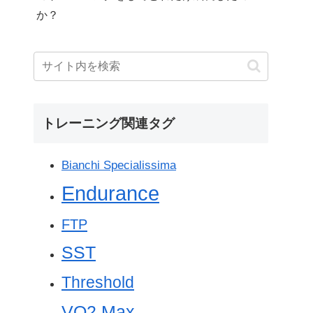
か？
トレーニング関連タグ
Bianchi Specialissima
Endurance
FTP
SST
Threshold
VO2 Max