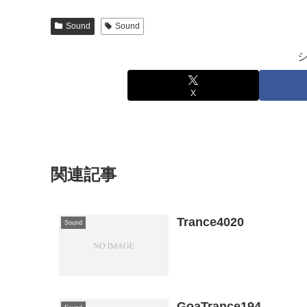
Sound
Sound
X
関連記事
Trance4020
Sound
GoaTrance194