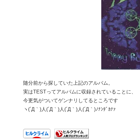
随分前から探していた上記のアルバム。
実はTESTってアルバムに収録されていることに、
今更気がついてゲンナリしてるところです
ヽ(´Д｀)人(´Д｀)人(´Д｀)人(´Д｀)ﾉﾅﾝﾀﾞｶﾅｧ