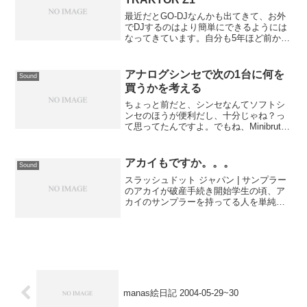
最近だとGO-DJなんかも出てきて、お外
でDJするのはより簡単にできるようには
なってきています。自分も5年ほど前から
(野外でお気楽バッテリ駆動Mobile PCDJ
with TRAKTOR S4＠お花見 | SWK623)、
お花見でDJす...
アナログシンセで次の1台に何を
Sound
買うかを考える
ちょっと前だと、シンセなんてソフトシ
ンセのほうが便利だし、十分じゃね？っ
て思ってたんですよ。でもね、Minibrute
と久々に向き合ってみた結果、アナログ
シンセの音がドラスティックに変わる感
じが気持ち良すぎて、ライブ用途にもう1
アカイもですか。。。
Sound
台ほど追加し...
スラッシュドット ジャパン | サンプラー
のアカイが破産手続き開始学生の頃、ア
カイのサンプラーを持ってる人を単純に
「カッコイイ！」と思っていたもんです
ｗ時代の流れは速いもんだけど、よくよ
く考えれば弱肉強食という自然の摂理は
変わってない。
manas絵日記 2004-05-29~30