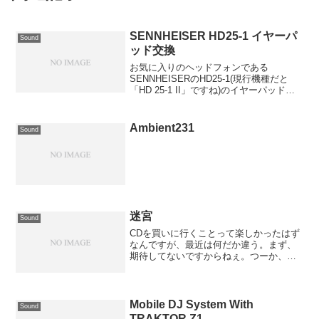
SENNHEISER HD25-1 イヤーパ
Sound
ッド交換
お気に入りのヘッドフォンである
SENNHEISERのHD25-1(現行機種だと
「HD 25-1 II」ですね)のイヤーパッドが
さすがにボロボロになってしまっていた
ので、交換してみました。↓こんな感じで
した。正直もうどうにもなんないものか
Ambient231
Sound
と思...
迷宮
Sound
CDを買いに行くことって楽しかったはず
なんですが、最近は何だか違う。まず、
期待してないですからねぇ。つーか、こ
れってどうなのよ？といつも思ってはい
るんですが、、認めたくない自分もいる
わけです。でも、とにかく進みますよ。
見えない何かに向かって...
Mobile DJ System With
Sound
TRAKTOR Z1