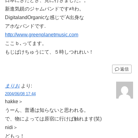
日本にきたとき、見に行きました。。
新進気鋭のジャムバンドです≠ｷわ。
DigitalandOrganicな感じで´A出身な
アホなバンドです.
http://www.greenplanetmusic.com
ここｂ､ってます。
もじばけちゅうにて、５時しつれれい！
返信
まりお
より:
2004/06/08 17:44
hakke＞
うーん、普通は知らないと思われる。
で、物によっては原宿に行けば触れます(笑)
nidi＞
どもっ！