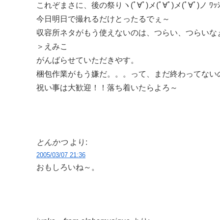
これぞまさに、後の祭りヽ(ﾟ∀ﾟ)メ(ﾟ∀ﾟ)メ(ﾟ∀ﾟ)ノ ﾜｯｼ
今日明日で撮れるだけとったるでぇ～
収容所ネタがもう使えないのは、つらい、つらいな
＞えみこ
がんばらせていただきやす。
梱包作業がもう嫌だ。。。って、まだ終わってないのかよ
祝い事は大歓迎！！落ち着いたらよろ～
とんかつ
より:
2005/03/07 21:36
おもしろいね～。