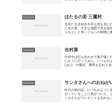
ほたるの里 三鷹村
EveryDay
去年に引き続き今年も蛍を見に行
たるの里。大きな地図で見る前回
りちょいと早いぐらいの時間に着
吉村屋
EveryDay
午前中は打ち合わせで東戸塚に
に久々に行ってみた。いつもの
(´д⊂)‥ﾊｩ最近、携帯を忘れて
サンタさんへのおねが
EveryDay
昨日の朝の話。いつものように
がっていることに気がついた。
ンタさんがプレゼントを忘れない