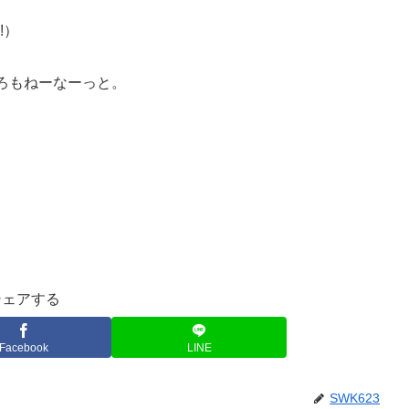
!）
ろもねーなーっと。
シェアする
Facebook
LINE
SWK623