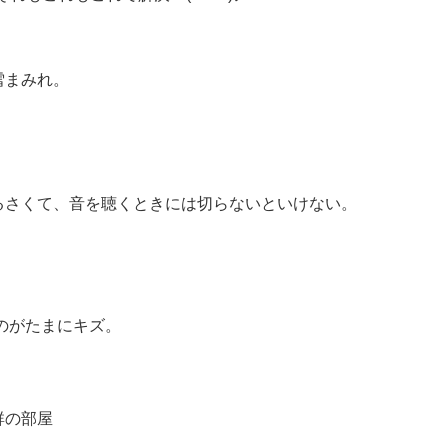
雪まみれ。
。
るさくて、音を聴くときには切らないといけない。
のがたまにキズ。
群の部屋