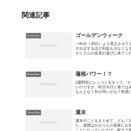
関連記事
ゴールデンウィーク
EveryDay
一昨日（30日）より突入させ
すればするほど利益も少なくな
カミさんの友達が遊びに来てくれ
蓮根パワー！？
EveryDay
2週間前にレンコンをすって、
いのですが、昨日今日と巷では
なんとなく目が痒いかな？程度( ･
週末
EveryDay
週末のことをまとめて、どん！
た。昼間はかおりんの実家にお邪
ことになっていたので、駅まで迎