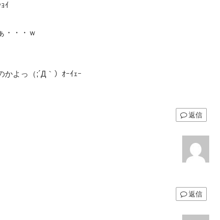
ｮｲ
ぁ・・・ｗ
っ（;´Д｀）ｵｰｲｪｰ
返信
返信