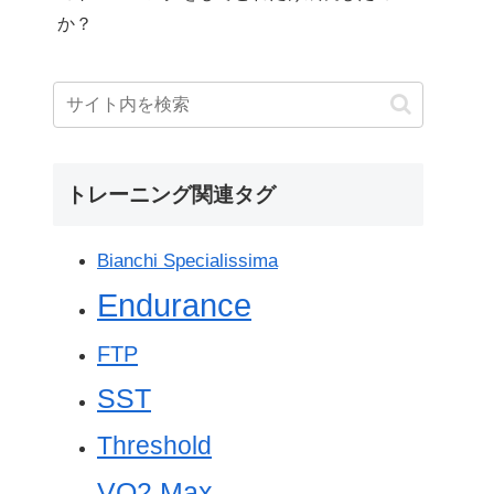
か？
トレーニング関連タグ
Bianchi Specialissima
Endurance
FTP
SST
Threshold
VO2 Max