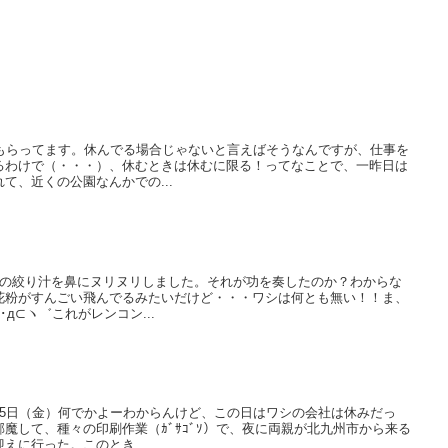
てもらってます。休んでる場合じゃないと言えばそうなんですが、仕事を
るわけで（・・・）、休むときは休むに限る！ってなことで、一昨日は
て、近くの公園なんかでの...
その絞り汁を鼻にヌリヌリしました。それが功を奏したのか？わからな
花粉がすんごい飛んでるみたいだけど・・・ワシは何とも無い！！ま、
д⊂ヽ゛これがレンコン...
15日（金）何でかよーわからんけど、この日はワシの会社は休みだっ
魔して、種々の印刷作業（ｶﾞｻｺﾞｿ）で、夜に両親が北九州市から来る
えに行った。このとき...