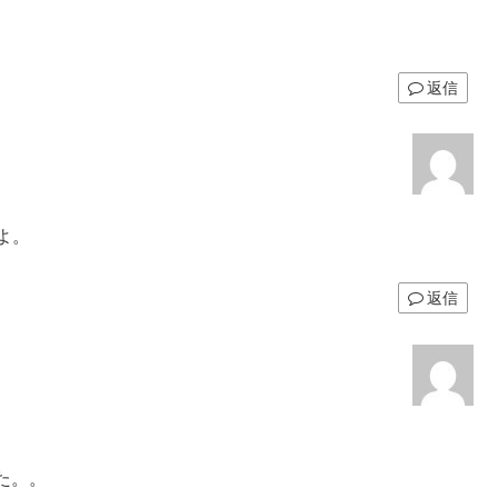
返信
よ。
返信
た。。