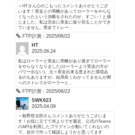
＞HTさん心のこもったコメントありがとうござ
います！実走との乖離があってローラーをやらな
くなったという決断をされたのが、すごい！と感
じました。私は完全に実走に振り切ることができ
ていません。実走でトレー...
FTP計測：2025/06/22
HT
2025.06.24
私はローラーと実走に乖離があり過ぎてローラー
をやらなくなりました(ローラーより実走の方が
パワー出ない)。元々実走出来る恵まれた環境あ
るのもありますが。結局良くわかってませんが脚
へのストレスがローラーと...
FTP計測：2025/06/22
SWK623
2025.04.09
＞鯨野世太郎さんコメントありがとうございま
す！お役に立てて何よりです最近、公式のTeams
のAPIを利用したプラグインが動いてくれないの
で、自分で作って確認しようかと思ってます