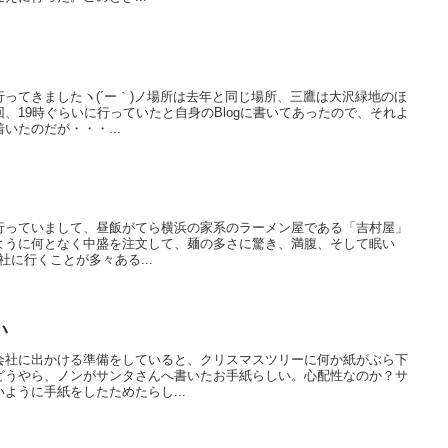
ってきましたヽ(´ー｀)ノ場所は去年と同じ場所、三鷹は大沢緑地のほ
、19時ぐらいに行っていたと自身のBlogに書いてあったので、それよ
いたのだが・・・...
行っていまして、昼飯がてら横浜の家系のラーメン屋である「吉村屋」
ように何となく中盛を注文して、麺の多さに驚き、満腹、そして眠い
会社に行くことが多々ある...
い
会社に出かける準備をしていると、クリスマスツリーに何か紙がぶら下
どうやら、ノンがサンタさんへ書いたお手紙らしい。心配性なのか？サ
ように手紙をしたためたらし...