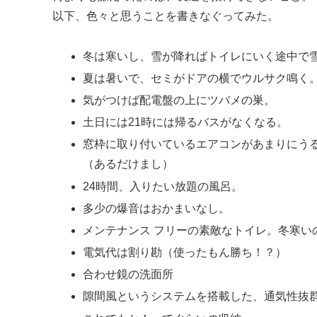
以下、色々と思うことを書きなぐってみた。
冬は寒いし、雪が降ればトイレにいく途中で
夏は暑いで、セミがドアの横でウルサク鳴く
気がつけば配電盤の上にツバメの巣。
土日には21時には帰るバスがなくなる。
窓枠に取り付いているエアコンがあまりにう
（あるだけまし）
24時間、入りたい放題の風呂。
多少の爆音はおかまいなし。
メンテナンス フリーの素敵なトイレ。冬寒い
電気代は割り勘（使ったもん勝ち！？）
合わせ鏡の洗面所
隙間風というシステムを搭載した、通気性抜