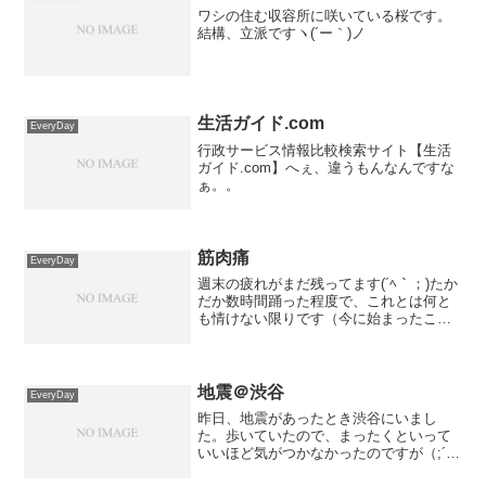
ワシの住む収容所に咲いている桜です。
結構、立派ですヽ(´ー｀)ノ
生活ガイド.com
EveryDay
行政サービス情報比較検索サイト【生活
ガイド.com】へぇ、違うもんなんですな
ぁ。。
筋肉痛
EveryDay
週末の疲れがまだ残ってます(´ﾍ｀；)たか
だか数時間踊った程度で、これとは何と
も情けない限りです（今に始まったこと
ではないんですがねぇ・・・）。。高校
のときは陸上で中長距離。大学のときは
自転車（ツーリング）。自転車では1日
に、距離にして10...
地震＠渋谷
EveryDay
昨日、地震があったとき渋谷にいまし
た。歩いていたので、まったくといって
いいほど気がつかなかったのですが（;´Д
｀）お店に入るたびに「結構、揺れまし