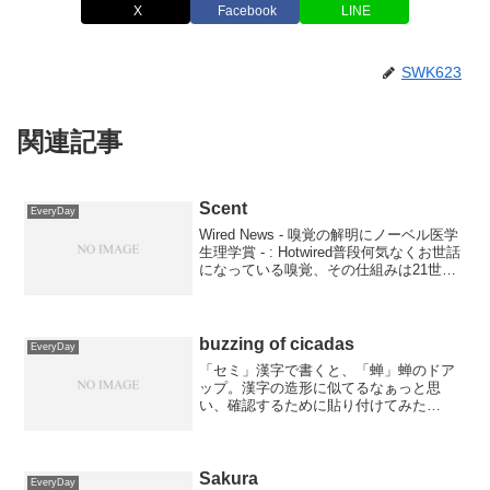
X
Facebook
LINE
SWK623
関連記事
Scent
EveryDay
Wired News - 嗅覚の解明にノーベル医学
生理学賞 - : Hotwired普段何気なくお世話
になっている嗅覚、その仕組みは21世紀
になってやっと明らかになったにすぎな
いんですねぇ。何回も書きますが、ほん
とよく出来てます。
buzzing of cicadas
EveryDay
「セミ」漢字で書くと、「蝉」蝉のドア
ップ。漢字の造形に似てるなぁっと思
い、確認するために貼り付けてみた
が・・・グロイ（;´Д｀）蝉に似てるとい
えばコレ。というより、この本が気にな
ったｗ「蝉」っていう名のロックバン
ド。メンバーは福岡市在住らし...
Sakura
EveryDay