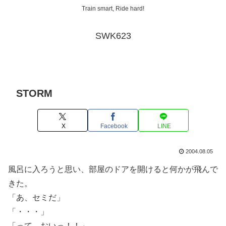
Train smart, Ride hard!
SWK623
STORM
X
Facebook
LINE
2004.08.05
風呂に入ろうと思い、部屋のドアを開けると何かが飛んで
きた。
「あ、セミだ」
「・・・」
「って、おいっ！！」