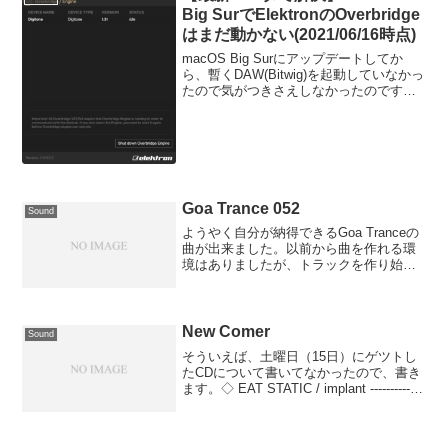
Big SurでElektronのOverbridge
はまだ動かない(2021/06/16時点)
macOS Big Surにアップデートしてか
ら、暫くDAW(Bitwig)を起動していなかっ
たので気がつきさえしなかったのです
が、ElektronのOverbridgeがまだサポート
されていなかったことを！
Goa Trance 052
Sound
ようやく自分が納得できるGoa Tranceの
曲が出来ました。以前から曲を作れる環
境はありましたが、トラックを作り始め
るまでは適当に音だして「キャッキャ
ッ」言ってただけだったのでｗ そんな状
況を乗り越えたくて去年(2016年)の11月
からト...
New Comer
Sound
そういえば、土曜日（15日）にゲツトし
たCDについて書いてなかったので、書き
ます。◇ EAT STATIC / implant -------------
-------------------------------------------...