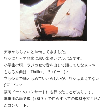
実家からちょいと拝借してきました。
ワシにとって非常に思い出深いアルバムです。
小学生の頃、ラジカセで音を出して踊ってたなぁ～ｗ
もちろん曲は「Thriller」でヽ(´ー｀)ノ
立ち位置で妹ともめていたらしいが、ワシは覚えてない
(´▽｀*)ｱﾊﾊ
福岡ドームのコンサートにも行ったことがあります。
軍事用の輸送機（2機？）で自らすべての機材を持ち込ん
だコンサート、