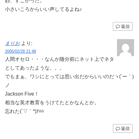
顔、すごかった。
小さいころからいい声してるよね♪
返信
まりお
より:
2005/02/28 21:48
人間オセロ・・・なんか随分前にネット上でネタ
としてあったような。。。
でもまぁ、ワシにとっては思い出だからいいのだヽ(´ー｀)
ノ
Jackson Five！
相当な英才教育をうけてたとかなんとか。
忘れた(´▽｀*)ｱﾊﾊ
返信