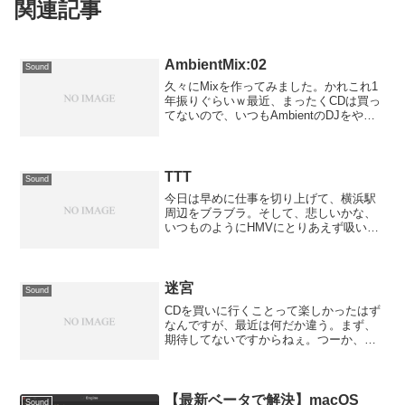
関連記事
AmbientMix:02
Sound
久々にMixを作ってみました。かれこれ1
年振りぐらいｗ最近、まったくCDは買っ
てないので、いつもAmbientのDJをやる
ときの選曲に近いです。1時間にまとめる
のは・・・大変。最低でも3時間は必要で
すねぇ。しかし、作っているとき、、眠
かった...
TTT
Sound
今日は早めに仕事を切り上げて、横浜駅
周辺をブラブラ。そして、悲しいかな、
いつものようにHMVにとりあえず吸い込
まれる。改装されてから初めて入ったの
だが、小奇麗になっていた。何もないと
わかってはいるのだが、とりあえず
Tranceコーナーへ。な...
迷宮
Sound
CDを買いに行くことって楽しかったはず
なんですが、最近は何だか違う。まず、
期待してないですからねぇ。つーか、こ
れってどうなのよ？といつも思ってはい
るんですが、、認めたくない自分もいる
わけです。でも、とにかく進みますよ。
見えない何かに向かって...
【最新ベータで解決】macOS
Sound