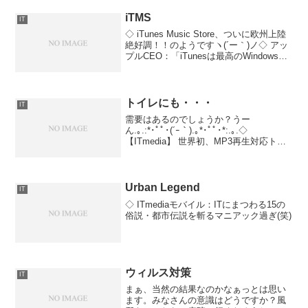
iTMS
IT
◇ iTunes Music Store、ついに欧州上陸
絶好調！！のようですヽ(´ー｀)ノ◇ アッ
プルCEO：「iTunesは最高のWindowsア
プリ」--英・仏・独で楽曲を配信開始
「iTunesは、これまでつくられたなかで
も最高のWin...
トイレにも・・・
IT
需要はあるのでしょうか？うー
ん.｡.:*･ﾟﾟ･(´ｰ｀).｡*･ﾟﾟ･*:.｡.◇
【ITmedia】 世界初、MP3再生対応トイ
レ INAX
Urban Legend
IT
◇ ITmediaモバイル：ITにまつわる15の
俗説・都市伝説を斬るマニアック過ぎ(笑)
ウィルス対策
IT
まぁ、当然の結果なのかなぁっとは思い
ます。みなさんの意識はどうですか？風