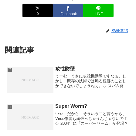
X
Facebook
LINE
SWK623
関連記事
攻性防壁
IT
うーむ、まさに攻殻機動隊ですなぁ。し
かし、既存の技術では煽る程度のことし
かできないでしょうねぇ。◇ スパム発信
元にDoS攻撃する「攻性防壁」
Super Worm?
IT
いや、だから、そういうこと言うから、
Virus作者も頑張っちゃうんじゃないの？
◇ 2004年に「スーパーワーム」が登場？