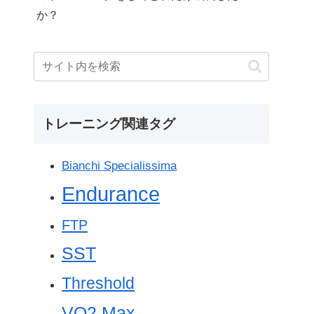
か？
トレーニング関連タグ
Bianchi Specialissima
Endurance
FTP
SST
Threshold
VO2 Max