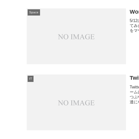
Wor
Space
5/1
てみ
をマ
Tw
IT
Twi
ーム
つぶ
達に