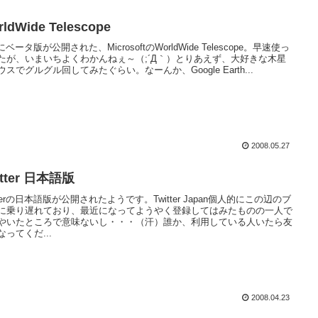
ldWide Telescope
2にベータ版が公開された、MicrosoftのWorldWide Telescope。早速使っ
たが、いまいちよくわかんねぇ～（;´Д｀）とりあえず、大好きな木星
ウスでグルグル回してみたぐらい。なーんか、Google Earth...
2008.05.27
itter 日本語版
tterの日本語版が公開されたようです。Twitter Japan個人的にこの辺のブ
に乗り遅れており、最近になってようやく登録してはみたものの一人で
やいたところで意味ないし・・・（汗）誰か、利用している人いたら友
なってくだ...
2008.04.23