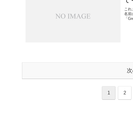
て
これ
名前
「Gr
次
1
2