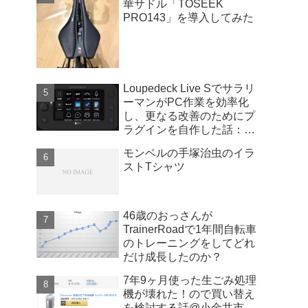
華サドル「TOSEEK
PRO143」を導入してみた
Loupedeck Live Sでサラリ
ーマンがPC作業を効率化
し、更なる改善のためにプ
ラグインを自作した話：
Windows版
モンベルの手塚治虫のイラ
ストTシャツ
46歳のおっさんが
TrainerRoadで1年間自転車
のトレーニングをしてどれ
だけ成長したのか？
7年9ヶ月使った生ごみ処理
機が壊れた！ので買い替え
を検討する話@小金井市