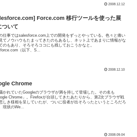
2008.12.12
alesforce.com] Force.com 移行ツールを使った展
について
の仕事ではsalesforce.com上での開発をずっとやっている。色々と痛い
見てノウハウもたまってきたのもあるし、ネット上であまりに情報がな
てのもあり、そろそろココにも残しておこうかなと。
sforce.com（以下、S...
2008.12.10
ogle Chrome
囁かれていたGoogleのブラウザが満を持して登場した。その名も
oogle Chrome」。Firefoxが台頭してきたあたりから、第2次ブラウザ戦
思しき様相を呈していたが、ついに役者が出そろったというところだろ
。現状のWe...
2008.09.04