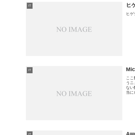
ヒ
IT
ヒゲ
Mi
IT
ここ
うニ
ない
当に
Aw
IT