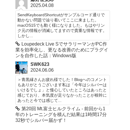
2025.04.08
SendKeyboardShortcutがサンプルコード通りで
動かない問題で辿り着いてここに来ました。
macOS15でも動く様になりました。もはやリン
ク元の情報が消滅してますので貴重な情報です。
しかし...
Loupedeck Live SでサラリーマンがPC作
業を効率化し、更なる改善のためにプラグイ
ンを自作した話：Windows版
SWK623
2024.06.06
＞青黒縁さんお疲れ様でした！Blogへのコメント
もありがとうございます私は「今年はシルバーは
いけるでしょ」と慢心していたところはあったと
感じており、本気度が足りなかったことが根幹に
あったと今では感じて...
第20回 Mt.富士ヒルクライム - 前回から1
年のトレーニングを積んだ結果は1時間17分
32秒でシルバー届かず！