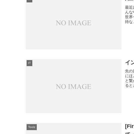
最近
んな中
世界
待な.
イ
IT
先の
にほ
と繋
ると
[F
Toolz