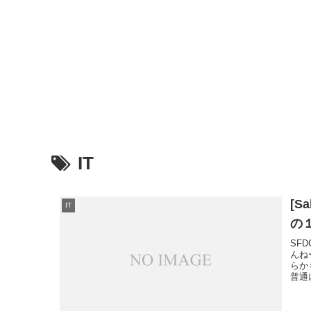
IT
[S
IT
の
SF
んね
らか
普通