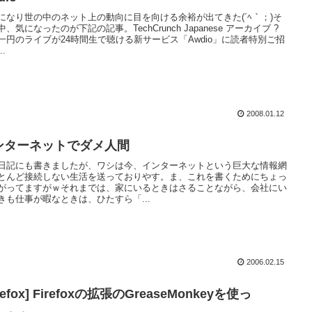
になり世の中のネット上の動向に目を向ける余裕が出てきた(´ﾍ｀；)そ
、気になったのが下記の記事。TechCrunch Japanese アーカイブ ?
一円のライブが24時間生で聴ける新サービス「Awdio」に読者特別ご招
..
2008.01.12
ンターネットでダメ人間
日記にも書きましたが、ワシは今、インターネットという巨大な情報網
とんど接続しない生活を送っておりやす。ま、これを書くためにちょっ
がってますがｗそれまでは、家にいるときはさることながら、会社にい
きも仕事が暇なときは、ひたすら「...
2006.02.15
irefox] Firefoxの拡張のGreaseMonkeyを使っ