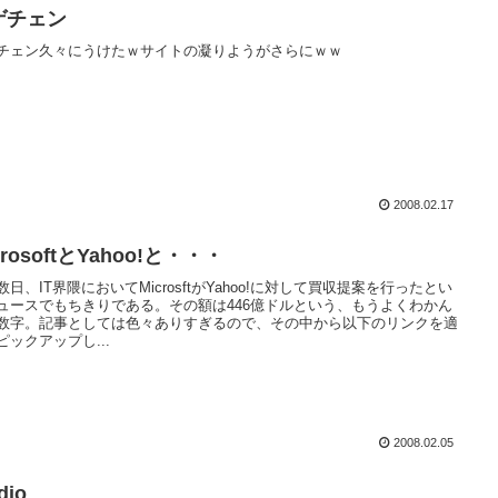
ゲチェン
チェン久々にうけたｗサイトの凝りようがさらにｗｗ
2008.02.17
crosoftとYahoo!と・・・
数日、IT界隈においてMicrosftがYahoo!に対して買収提案を行ったとい
ュースでもちきりである。その額は446億ドルという、もうよくわかん
数字。記事としては色々ありすぎるので、その中から以下のリンクを適
ピックアップし...
2008.02.05
dio