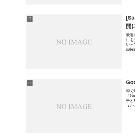
[S
IT
開
最近
目を
いっ
sale
Go
IT
噂で
「G
争と
うか