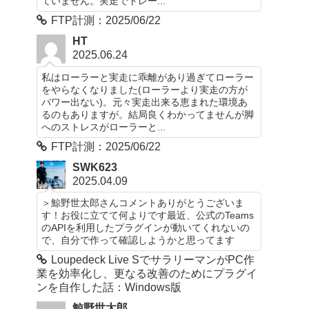
ていません。実走でトレー...
FTP計測：2025/06/22
HT
2025.06.24
私はローラーと実走に乖離があり過ぎてローラー
をやらなくなりました(ローラーより実走の方が
パワー出ない)。元々実走出来る恵まれた環境あ
るのもありますが。結局良くわかってませんが脚
へのストレスがローラーと...
FTP計測：2025/06/22
SWK623
2025.04.09
＞鯨野世太郎さんコメントありがとうございま
す！お役に立てて何よりです最近、公式のTeams
のAPIを利用したプラグインが動いてくれないの
で、自分で作って確認しようかと思ってます
Loupedeck Live SでサラリーマンがPC作
業を効率化し、更なる改善のためにプラグイ
ンを自作した話：Windows版
鯨野世太郎