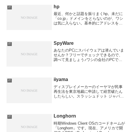
hp
IT
最近、何かと話題を振りまくhp。未だに
「co.jp」ドメインをとらないのが、ワシ
は気に入らない。基本的にアドレスを直
接入力してHomePageに行くことが多い
ため、日本語のサイトに行くのが面倒だ
から。ま、それはさておき。先週、IT業
界で大き...
SpyWare
IT
あなたのPCにスパイウェアは潜んでいま
せんか？フリーでチェックできるので、
調べて見ましょう♪ワシの会社のPCでチ
ェックしてみたら・・・相当Dangerous
であることがわかりました･･･(；´Д｀)ｳｳ
ｯ… 見つけることはできても、どう駆
除...
iiyama
IT
ディスプレイメーカーのイーヤマが民事
再生法を東京地裁に申請して経営破たん
したらしい。スラッシュドット ジャパン
| イーヤマ、民事再生申し立て実際、今使
っているディスプレイはイーヤマの
17inchのCRTだったりします。えぇ、バ
リバリの現役...
Longhorn
IT
時期Windows Client OSのコードネームが
「Longhorn」です。現在、アメリカで開