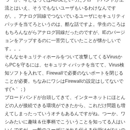
流とはいえ、そうでもないユーザもいるわけなんです
が。。アナログ回線でつないでいるユーザにセキュリティ
パッチを当てろというのは、酷な話ですよ。学生のころは
もちろんながらアナログ回線だったのですが、IEのバージ
ョンをアップするのに一苦労していたことが懐かしいで
す。。。
そんなセキュリティホールをついて攻撃してくるVirusか
らPCを守るには、セキュリティパッチを当てて、Virus検
知ソフトを入れて、Firewallで必要のないポートを閉じる
ことが必要。ちなみにワシはFirewallの設定はしてないで
す(´ﾍ｀；)
ブロードバンドが台頭してきて、インターネットにほとん
どの人が接続できる環境ができたから、これだけ問題も増
えてしまったっていうオチもあるんですがね。つーか、ワ
シみたいに趣味＆仕事柄でこういうことを知ってる人はい
いんですが、一般のユーザにそれを伝える仕掛けがないの