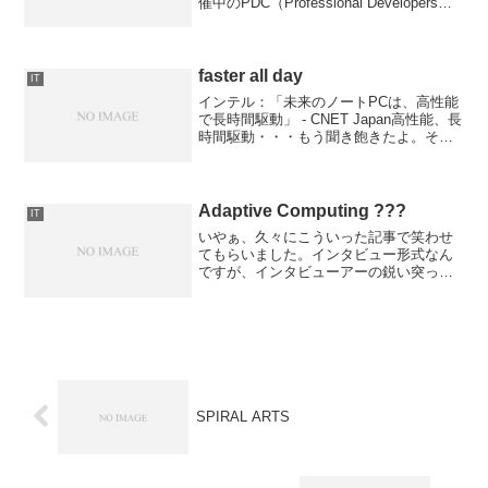
催中のPDC（Professional Developers
Conference）にて色々と情報が公開さ
れ、注目を集めているようです。ふー
ん...
faster all day
IT
インテル：「未来のノートPCは、高性能
で長時間駆動」 - CNET Japan高性能、長
時間駆動・・・もう聞き飽きたよ。そん
なのが未来とは、つまんねーなぁ。しか
し、PCにこれ以上求めるもの、何だろ
う・・・何があったら嬉しいだろ
う・・・
Adaptive Computing ???
IT
いやぁ、久々にこういった記事で笑わせ
てもらいました。インタビュー形式なん
ですが、インタビューアーの鋭い突っ込
みとそれに対する意味不明な回答という
問答が面白すぎます（苦笑）要は、お客
さんを騙すため（ちょっと過激な表現で
すが・爆）に「アダプティ...
SPIRAL ARTS