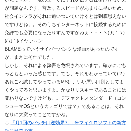
が問題なんです。普及するスピードがあまりに早いため、
社会インフラがそれに追いついていけるとは到底思えない
ですけどね。。そのうちインターネットに接続するために
免許でも必要になったりすんですかねぇ・・・ヽ(´Д｀ヽ)
(/´Д｀)/イヤァ～ン
BLAMEっていうサイバーパンクな漫画があったのです
が、まさにそれでした。
しかし、それによる弊害も危惧されています。確かにごも
っともといった感じです。でも、それをわかっていて(？)
あれこれ試してやっているMSは、いい悪いは別としてよ
くやってると思いますよ。かなりリスキーであることには
変わりないですけども。。デファクトスタンダード（コン
シューマOSというカテゴリでは？）であることは、それ
なりに大変ってことですかね。
◇
「月1回のパッチは逆効果?」- 米マイクロソフトの新方
針に疑問の声