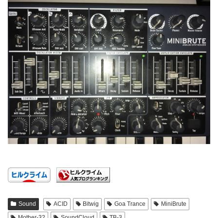
Sound
ACID
Bitwig
Goa Trance
MiniBrute
Mother-32
SoundCloud
TB-3