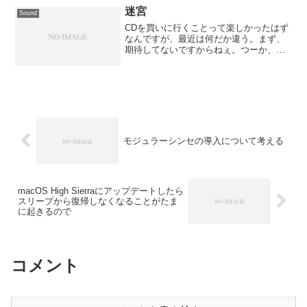
す。とりあえず、今のとこ...
迷宮
Sound
CDを買いに行くことって楽しかったはず
なんですが、最近は何だか違う。まず、
期待してないですからねぇ。つーか、こ
れってどうなのよ？といつも思ってはい
るんですが、、認めたくない自分もいる
わけです。でも、とにかく進みますよ。
見えない何かに向かって...
モジュラーシンセの導入について考える
macOS High Sierraにアップデートしたら
スリープから復帰しなくなることがたま
に起きるので
コメント