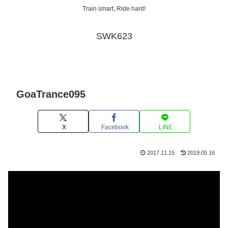
Train smart, Ride hard!
SWK623
GoaTrance095
X
Facebook
LINE
2017.11.15
2019.05.16