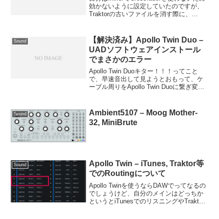
効かないように設定していたのですが、
Traktorの古いファイルを消す際に、
Traktor Control S4の設定も一緒に飛ばし
てしまい。。で、どう設定するかについ
て情報として残してお...
【解決済み】Apollo Twin Duo –
Sound
UADソフトウェアインストール
でまさかのエラー
Apollo Twin Duoキター！！！ってこと
で、早速音出して見ようとおもって、ケ
ーブル周りをApollo Twin Duoに繋ぎ変え
て、電源ON。「バチンっ、バチンっ」と
結構で音がしてビビる。まぁ、そのうち
慣れるだろう。続いて、UAD...
Ambient5107 – Moog Mother-
Sound
32, MiniBrute
Apollo Twin – iTunes, Traktor等
Sound
でのRoutingについて
Apollo Twinを使うならDAWでってなるの
でしょうけど、自分のメインはどっちか
というとiTunesでのリスニングやTraktor
Pro 2でDJとなる。となると、色々どうす
るのか気になることが出てくるわけで