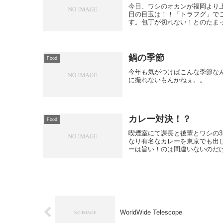
今日、ワシのオカンが福岡より
日の目玉は！！「トラフグ」で
す。包丁が切れない！とのたまっ
鍋の季節
Food
今年も気がつけばこんな季節な
に撮れないもんかねぇ。。
カレー対決！？
Food
喫煙室にて課長と後輩とワシの
なり有名なカレーを東京でも出
ーは旨い！のは間違いないのだけ
WorldWide Telescope