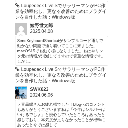
Loupedeck Live SでサラリーマンがPC作
業を効率化し、更なる改善のためにプラグイ
ンを自作した話：Windows版
鯨野世太郎
2025.04.08
SendKeyboardShortcutがサンプルコード通りで
動かない問題で辿り着いてここに来ました。
macOS15でも動く様になりました。もはやリン
ク元の情報が消滅してますので貴重な情報です。
しかし...
Loupedeck Live SでサラリーマンがPC作
業を効率化し、更なる改善のためにプラグイ
ンを自作した話：Windows版
SWK623
2024.06.06
＞青黒縁さんお疲れ様でした！Blogへのコメント
もありがとうございます私は「今年はシルバーは
いけるでしょ」と慢心していたところはあったと
感じており、本気度が足りなかったことが根幹に
あったと今では感じて...