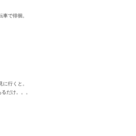
転車で徘徊。
。
見に行くと。
あるだけ。。。