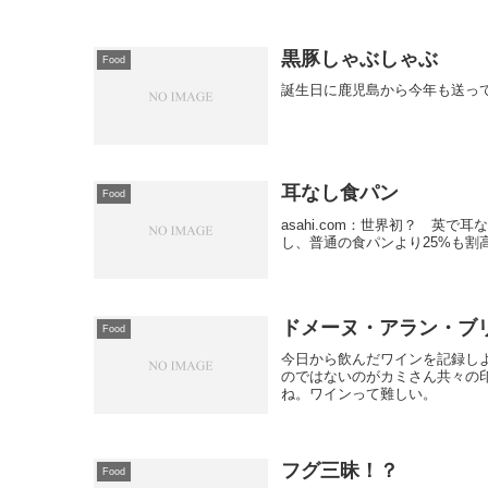
黒豚しゃぶしゃぶ
Food
誕生日に鹿児島から今年も送っ
耳なし食パン
Food
asahi.com：世界初？ 英
し、普通の食パンより25%も割
ドメーヌ・アラン・ブリュ
Food
今日から飲んだワインを記録し
のではないのがカミさん共々の
ね。ワインって難しい。
フグ三昧！？
Food