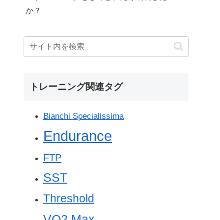
か？
トレーニング関連タグ
Bianchi Specialissima
Endurance
FTP
SST
Threshold
VO2 Max