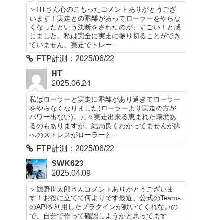
＞HTさん心のこもったコメントありがとうござ
います！実走との乖離があってローラーをやらな
くなったという決断をされたのが、すごい！と感
じました。私は完全に実走に振り切ることができ
ていません。実走でトレー...
FTP計測：2025/06/22
HT
2025.06.24
私はローラーと実走に乖離があり過ぎてローラー
をやらなくなりました(ローラーより実走の方が
パワー出ない)。元々実走出来る恵まれた環境あ
るのもありますが。結局良くわかってませんが脚
へのストレスがローラーと...
FTP計測：2025/06/22
SWK623
2025.04.09
＞鯨野世太郎さんコメントありがとうございま
す！お役に立てて何よりです最近、公式のTeams
のAPIを利用したプラグインが動いてくれないの
で、自分で作って確認しようかと思ってます