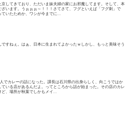
上京してきており、ただいま妹夫婦の家にお邪魔してます。そして、本
ございます。うぉぉぉ～！！！さてさて、フグといえば「フグ刺」で
ていたためか、ワシが今までに...
んですねぇ。はぁ、日本に生まれてよかったｗしかし、もっと美味そう
3人でカレーの話になった。課長は石川県の出身らしく、向こうではか
している店があるんだよ。ってところから話が始まった。その店のカレ
ど、場所が秋葉でしかもメイ...