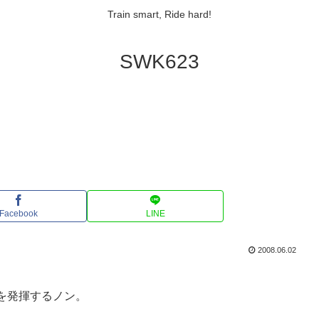
Train smart, Ride hard!
SWK623
Facebook
LINE
2008.06.02
を発揮するノン。