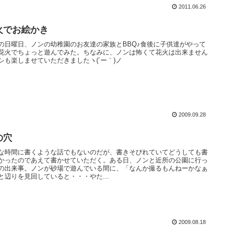
2011.06.26
火でお絵かき
の日曜日、ノンの幼稚園のお友達の家族とBBQ♪食後に子供達がやって
花火でちょっと遊んでみた。ちなみに、ノンは怖くて花火は出来ません
シも楽しませていただきましたヽ(´ー｀)ノ
2009.09.28
の穴
な時間に書くような話でもないのだが、書きそびれていてどうしても書
かったのであえて書かせていただく。ある日、ノンと近所の公園に行っ
の出来事。ノンが砂場で遊んでいる間に、「なんか撮るもんねーかなぁ
と辺りを見回していると・・・やた...
2009.08.18