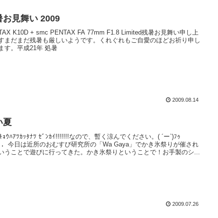
お見舞い 2009
TAX K10D + smc PENTAX FA 77mm F1.8 Limited残暑お見舞い申し上
すまだまだ残暑も厳しいようです。くれぐれもご自愛のほどお祈り申し
ます。平成21年 処暑
2009.08.14
い夏
ﾆｷｮｳﾊｱﾂｶｯﾀﾅﾂ ｾﾞﾝｶｲ!!!!!!!なので、暫く涼んでください。( ´ー`)ﾌｩ
．．今日は近所のおむすび研究所の「Wa Gaya」でかき氷祭りが催され
いうことで遊びに行ってきた。かき氷祭りということで！お手製のシ...
2009.07.26