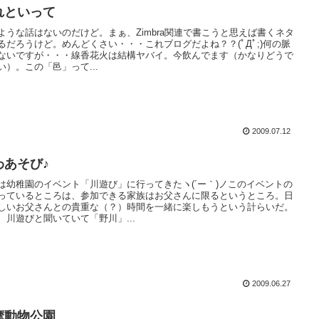
れといって
ような話はないのだけど。まぁ、Zimbra関連で書こうと思えば書くネタ
るだろうけど。めんどくさい・・・これブログだよね？？(ﾟДﾟ;)何の脈
ないですが・・・線香花火は結構ヤバイ。今飲んでます（かなりどうで
い）。この「邑」って...
2009.07.12
わあそび♪
は幼稚園のイベント「川遊び」に行ってきたヽ(´ー｀)ノこのイベントの
っているところは、参加できる家族はお父さんに限るというところ。日
しいお父さんとの貴重な（？）時間を一緒に楽しもうという計らいだ。
、川遊びと聞いていて「野川」...
2009.06.27
摩動物公園