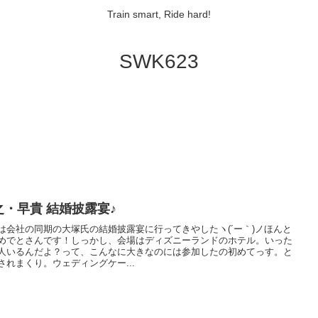
Train smart, Ride hard!
SWK623
之・早貴 結婚披露宴♪
は会社の同期の大塚氏の結婚披露宴に行ってきやしたヽ(´ー｀)ノほんと
めでとさんです！しっかし、会場はディズニーランドのホテル。いった
人いるんだよ？って、こんなに大きなのには参加したの初めてっす。と
されまくり。ウェディングケー...