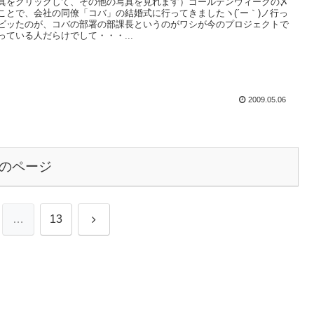
真をクリックして、その他の写真を見れます）ゴールデンウィークの〆
ことで、会社の同僚「コバ」の結婚式に行ってきましたヽ(´ー｀)ノ行っ
ビッたのが、コバの部署の部課長というのがワシが今のプロジェクトで
っている人だらけでして・・・...
2009.05.06
のページ
次
…
13
へ