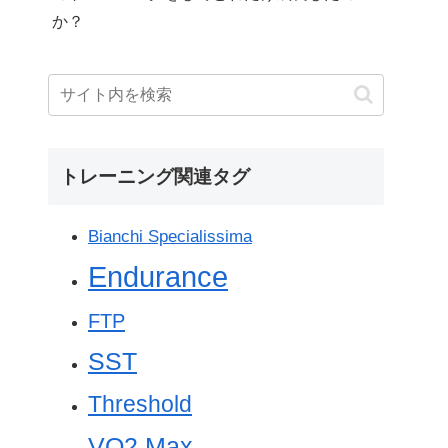
か？
トレーニング関連タグ
Bianchi Specialissima
Endurance
FTP
SST
Threshold
VO2 Max