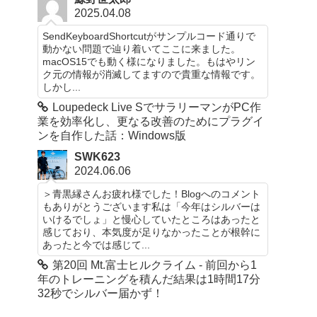
2025.04.08
SendKeyboardShortcutがサンプルコード通りで
動かない問題で辿り着いてここに来ました。
macOS15でも動く様になりました。もはやリン
ク元の情報が消滅してますので貴重な情報です。
しかし...
Loupedeck Live SでサラリーマンがPC作
業を効率化し、更なる改善のためにプラグイ
ンを自作した話：Windows版
SWK623
2024.06.06
＞青黒縁さんお疲れ様でした！Blogへのコメント
もありがとうございます私は「今年はシルバーは
いけるでしょ」と慢心していたところはあったと
感じており、本気度が足りなかったことが根幹に
あったと今では感じて...
第20回 Mt.富士ヒルクライム - 前回から1
年のトレーニングを積んだ結果は1時間17分
32秒でシルバー届かず！