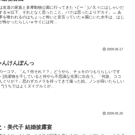
は友達の家族と多摩動物公園に行ってきたヽ(´ー｀)ノ久々にはしゃいだ
するｗ以下、それとなく思ったこと。バクは思ったよりデカイ。→ あ
夢を喰われるのはちょっと怖いと皆言っていたｗ園にいた水牛は、はじ
が怖かったらしいｗサイには何...
2009.06.17
ゃんけんぽんっ
の一コマ。「ん？何それ？？」どうやら、チョキのつもりらしいです
∀・)洗濯物を干していると何やら不思議な光景に出合う。「何故、ココ
んぐりが？」思わずカメラを持ってきて撮った絵。ノンが蒔いたらしい
▽｀*)うちではよくヌイグルミが...
2009.05.26
之・美代子 結婚披露宴