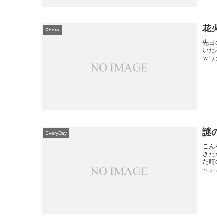
花
Photo
先日
いた
ｗワ
謎
EveryDay
こん
きた
た時
～」