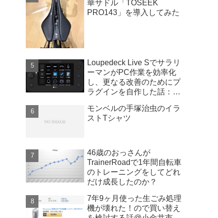
華サドル「TOSEEK
PRO143」を導入してみた
Loupedeck Live Sでサラリ
ーマンがPC作業を効率化
し、更なる改善のためにプ
ラグインを自作した話：
Windows版
モンベルの手塚治虫のイラ
ストTシャツ
46歳のおっさんが
TrainerRoadで1年間自転車
のトレーニングをしてどれ
だけ成長したのか？
7年9ヶ月使った生ごみ処理
機が壊れた！ので買い替え
を検討する話@小金井市