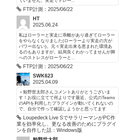
ていません。実走でトレー...
FTP計測：2025/06/22
HT
2025.06.24
私はローラーと実走に乖離があり過ぎてローラー
をやらなくなりました(ローラーより実走の方が
パワー出ない)。元々実走出来る恵まれた環境あ
るのもありますが。結局良くわかってませんが脚
へのストレスがローラーと...
FTP計測：2025/06/22
SWK623
2025.04.09
＞鯨野世太郎さんコメントありがとうございま
す！お役に立てて何よりです最近、公式のTeams
のAPIを利用したプラグインが動いてくれないの
で、自分で作って確認しようかと思ってます
Loupedeck Live SでサラリーマンがPC作
業を効率化し、更なる改善のためにプラグイ
ンを自作した話：Windows版
鯨野世太郎