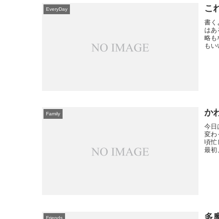
こ
EveryDay
書く
はあ
略も
もい
か
Family
今日
変わ
頃忙
最初
多
Friends