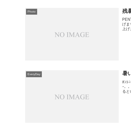
残暑
Photo
PEN
げま
上げ
暑
EveryDay
ﾎﾝﾄ
ｰ．
ると