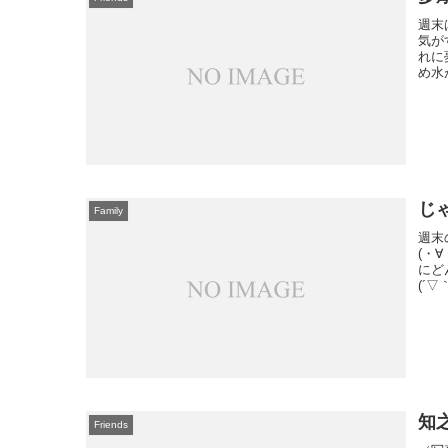
週末
気が
れに
め水
じ
Family
週末
(・
にど
(´
知
Friends