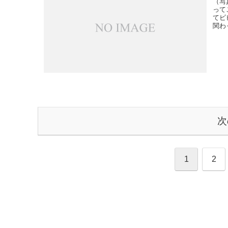
（写
って
てビ
関わ
次
1
2