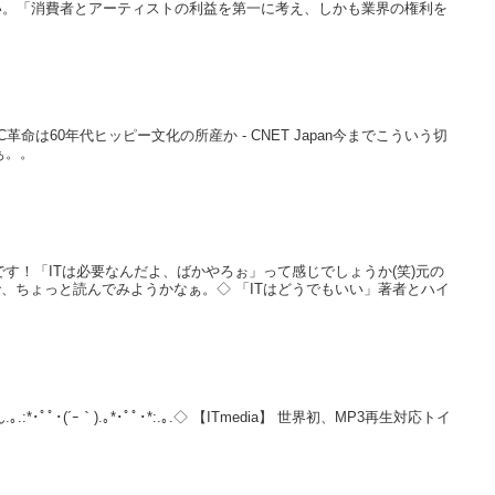
たらしい。「消費者とアーティストの利益を第一に考え、しかも業界の権利を
革命は60年代ヒッピー文化の所産か - CNET Japan今までこういう切
ぁ。。
が反撃です！「ITは必要なんだよ、ばかやろぉ」って感じでしょうか(笑)元の
ので、ちょっと読んでみようかなぁ。◇ 「ITはどうでもいい」著者とハイ
･ﾟﾟ･(´ｰ｀).｡*･ﾟﾟ･*:.｡.◇ 【ITmedia】 世界初、MP3再生対応トイ