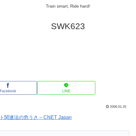
Train smart, Ride hard!
SWK623
Facebook
LINE
2006.01.25
法の危うさ – CNET Japan