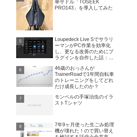
華サドル「TOSEEK
PRO143」を導入してみた
Loupedeck Live Sでサラリ
ーマンがPC作業を効率化
し、更なる改善のためにプ
ラグインを自作した話：
Windows版
46歳のおっさんが
TrainerRoadで1年間自転車
のトレーニングをしてどれ
だけ成長したのか？
モンベルの手塚治虫のイラ
ストTシャツ
7年9ヶ月使った生ごみ処理
機が壊れた！ので買い替え
を検討する話@小金井市