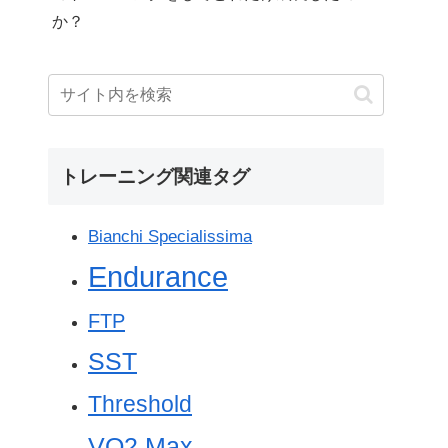
か？
トレーニング関連タグ
Bianchi Specialissima
Endurance
FTP
SST
Threshold
VO2 Max