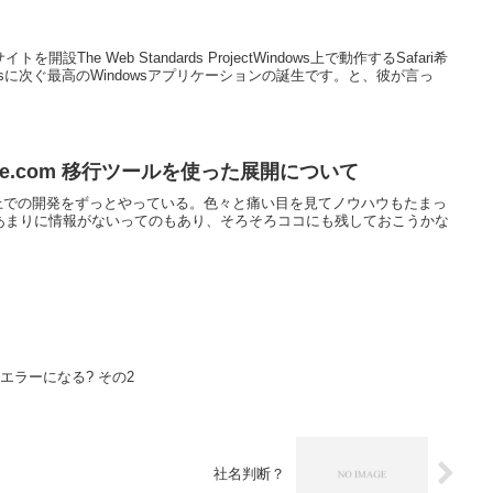
設The Web Standards ProjectWindows上で動作するSafari希
nesに次ぐ最高のWindowsアプリケーションの誕生です。と、彼が言っ
] Force.com 移行ツールを使った展開について
e.com上での開発をずっとやっている。色々と痛い目を見てノウハウもたまっ
あまりに情報がないってのもあり、そろそろココにも残しておこうかな
かエラーになる? その2
社名判断？