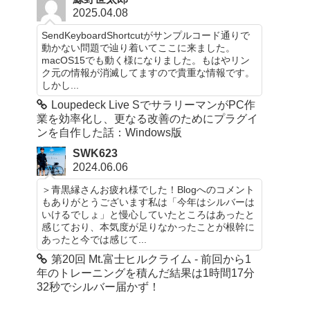
2025.04.08
SendKeyboardShortcutがサンプルコード通りで
動かない問題で辿り着いてここに来ました。
macOS15でも動く様になりました。もはやリン
ク元の情報が消滅してますので貴重な情報です。
しかし...
Loupedeck Live SでサラリーマンがPC作
業を効率化し、更なる改善のためにプラグイ
ンを自作した話：Windows版
SWK623
2024.06.06
＞青黒縁さんお疲れ様でした！Blogへのコメント
もありがとうございます私は「今年はシルバーは
いけるでしょ」と慢心していたところはあったと
感じており、本気度が足りなかったことが根幹に
あったと今では感じて...
第20回 Mt.富士ヒルクライム - 前回から1
年のトレーニングを積んだ結果は1時間17分
32秒でシルバー届かず！