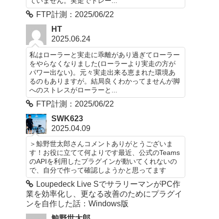
ていません。実走でトレー...
FTP計測：2025/06/22
HT
2025.06.24
私はローラーと実走に乖離があり過ぎてローラー
をやらなくなりました(ローラーより実走の方が
パワー出ない)。元々実走出来る恵まれた環境あ
るのもありますが。結局良くわかってませんが脚
へのストレスがローラーと...
FTP計測：2025/06/22
SWK623
2025.04.09
＞鯨野世太郎さんコメントありがとうございま
す！お役に立てて何よりです最近、公式のTeams
のAPIを利用したプラグインが動いてくれないの
で、自分で作って確認しようかと思ってます
Loupedeck Live SでサラリーマンがPC作
業を効率化し、更なる改善のためにプラグイ
ンを自作した話：Windows版
鯨野世太郎