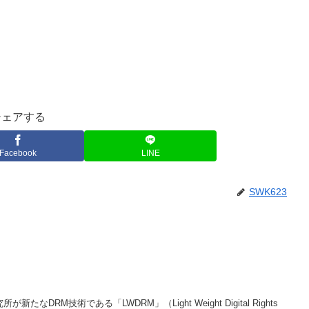
シェアする
Facebook
LINE
SWK623
DRM技術である「LWDRM」（Light Weight Digital Rights