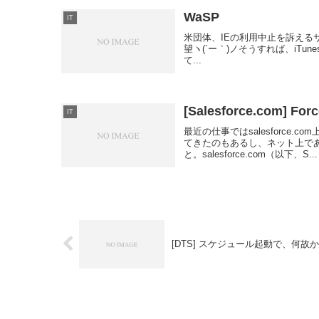
WaSP
IT
米団体、IEの利用中止を訴えるサイトを開
望ヽ(´ー｀)ノそうすれば、iTu
て...
[Salesforce.com
IT
最近の仕事ではsalesforc
てきたのもあるし、ネット上で
と。salesforce.com（以下、S...
[DTS] スケジュール起動で、何故