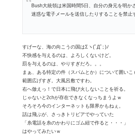
Bush大統領は米国時間5日、自分の身元を明
迷惑な電子メールを送信したりすることを禁止
すげーな、海の向こうの国はΣヽ(ﾟДﾟ; )ﾉ
不快感を与えるのは、よろしくないけど。
罰を与えるのは、やりすぎだろ。。。
まぁ、ある特定の件（スパムとか）について囲いこ
範囲広げすぎ。大風呂敷ですわ。
右へ倣えっ！で日本に飛び火しないことを祈る。
じゃないと2chが存在できなくなっちまうよｗ
そろそろ今のインターネットも限界かもねぇ。
話は飛ぶが、さっきトリビアでやっていた
「糸電話を糸のかわりにゴム紐で作ると・・・」
はやってみたいｗ