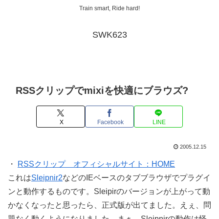
Train smart, Ride hard!
SWK623
RSSクリップでmixiを快適にブラウズ?
X
Facebook
LINE
2005.12.15
・
RSSクリップ オフィシャルサイト：HOME
これは
Sleipnir2
などのIEベースのタブブラウザでプラグイ
ンと動作するものです。Sleipirのバージョンが上がって動
かなくなったと思ったら、正式版が出てました。えぇ、問
題なく動くようになりました。まぁ、Sleipnirの動作は怪