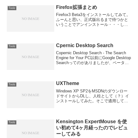
うかわかりませんが、大手量販店で話を
聞いたときに「経年劣化する」とも(ほん
Firefox拡張まとめ
Toolz
とかよ？...
Firefox3 Beta3をインストールしてみて。
ふーんと思い、正式版出るまで待つかと
いうことでアンインストール・・・した
ときに、間違ってプロファイルも削除し
てしまい。。。拡張とかも全部なくなっ
てしまったので、Firefox2を再設定する...
Cpernic Desktop Search
Toolz
Copernic Desktop Search - The Search
Engine for Your PC以前にGoogle Desktop
Searchってのがありましたが、ベータ版
ってのもあるけどもやはりOutlookのスケ
ジュール...
UXTheme
Toolz
Windows XP SP2をMSDNのダウンロー
ドサイトからDLし、人柱として（？）イ
ンストールしてみた。そこで適用してい
るVisual Styleが動作しなくなるため、
「UXTheme.dll」を最新版に更新するこ
とに。最新版のバージョ...
Kensington ExpertMouse を使
Toolz
い初めて4ヶ月経ったのでレビュ
ーしてみる