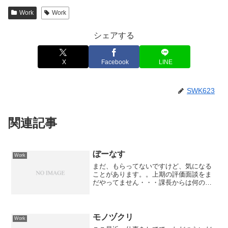
Work
Work
シェアする
X
Facebook
LINE
SWK623
関連記事
ぼーなす
Work
まだ、もらってないですけど、気になる
ことがあります。。上期の評価面談をま
だやってません・・・課長からは何の連
絡もない。百歩譲って（義務だから譲れ
るわけはないのだが）面談無しに評価す
るとしてもだ。評価者は前の部署の課長
ではなく現在の部署の課長...
モノヅクリ
Work