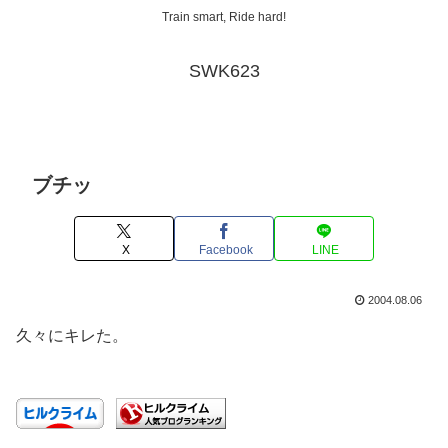
Train smart, Ride hard!
SWK623
ブチッ
X
Facebook
LINE
2004.08.06
久々にキレた。