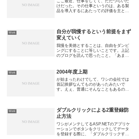
ここ最近、仕事をしてて、ただつらいだ
けだった。その仕事というのは、ある製
品を導入するにあたっての評価を主とし
ていた。こういうのも何だけど、はっき
り言ってつまらなかった。ただ、ストレ
スとかいう現代に蔓延る得体のしれない
奴に、蝕まれていた。そん...
自分が我慢するという前提をまず
Work
変えていく
我慢を美徳とすることは、自由をダンピ
ングにすることに等しいことです。上記
のブログを読んで思ったこと。「あまり
にもやることが多くて終わらないので、
今週末でてもいいですか？」という会話
は、まぁよく聞きます。でも、それに対
2004年度上期
Work
して「今週末出たら、ほん...
が始まったわけでして、ワシの会社では
首記挨拶なんてものがあったみたいで
す。えぇ、普通にそんなこともあるのを
忘れて、フレックスで出社でした
（・・・）いやぁ、サスガに反省してお
ります。。つーか、誰も何も言ってこな
いってどうなのよ？メールできてた...
ダブルクリックによる2重登録防
Work
止方法
ワシがメンテしてるASP.NETのアプリケ
ーションでボタンをクリックしてデータ
を登録する際に、「ダブルクリックする
と2重登録されるから何とかしてくんな