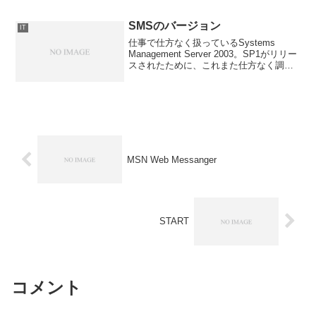
い？」と突っ込まれまして（まぁ、そん
なこともしてなかったんですわ）、「ど
SMSのバージョン
IT
うすればスマートに...
仕事で仕方なく扱っているSystems
Management Server 2003。SP1がリリー
スされたために、これまた仕方なく調べ
ようとしてるときにアルことに気がつい
てしまった。バージョンを表示させてみ
ると・・・「SMS 2.50 S...
MSN Web Messanger
START
コメント