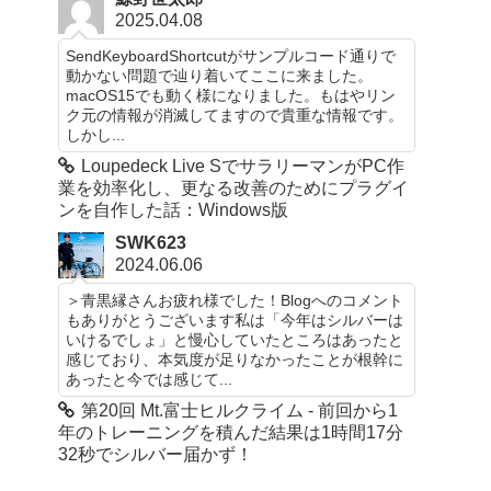
2025.04.08
SendKeyboardShortcutがサンプルコード通りで
動かない問題で辿り着いてここに来ました。
macOS15でも動く様になりました。もはやリン
ク元の情報が消滅してますので貴重な情報です。
しかし...
Loupedeck Live SでサラリーマンがPC作
業を効率化し、更なる改善のためにプラグイ
ンを自作した話：Windows版
SWK623
2024.06.06
＞青黒縁さんお疲れ様でした！Blogへのコメント
もありがとうございます私は「今年はシルバーは
いけるでしょ」と慢心していたところはあったと
感じており、本気度が足りなかったことが根幹に
あったと今では感じて...
第20回 Mt.富士ヒルクライム - 前回から1
年のトレーニングを積んだ結果は1時間17分
32秒でシルバー届かず！