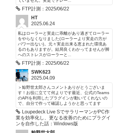
ていません。実走でトレー...
FTP計測：2025/06/22
HT
2025.06.24
私はローラーと実走に乖離があり過ぎてローラー
をやらなくなりました(ローラーより実走の方が
パワー出ない)。元々実走出来る恵まれた環境あ
るのもありますが。結局良くわかってませんが脚
へのストレスがローラーと...
FTP計測：2025/06/22
SWK623
2025.04.09
＞鯨野世太郎さんコメントありがとうございま
す！お役に立てて何よりです最近、公式のTeams
のAPIを利用したプラグインが動いてくれないの
で、自分で作って確認しようかと思ってます
Loupedeck Live SでサラリーマンがPC作
業を効率化し、更なる改善のためにプラグイ
ンを自作した話：Windows版
鯨野世太郎