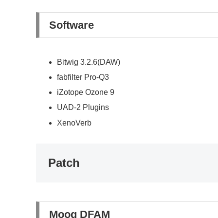
Software
Bitwig 3.2.6(DAW)
fabfilter Pro-Q3
iZotope Ozone 9
UAD-2 Plugins
XenoVerb
Patch
Moog DFAM