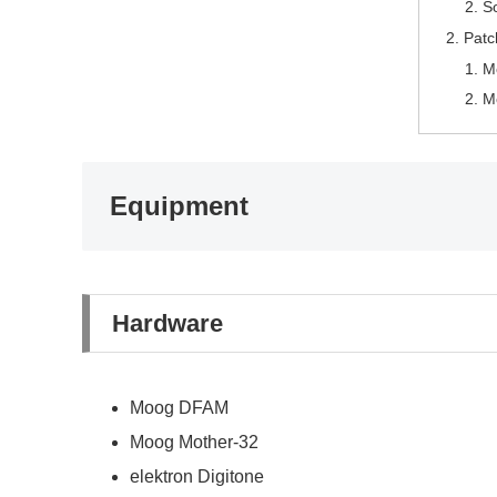
S
Patc
M
M
Equipment
Hardware
Moog DFAM
Moog Mother-32
elektron Digitone