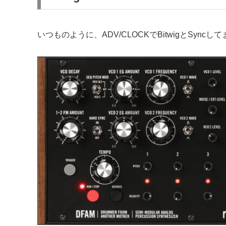
いつものように、ADV/CLOCKでBitwigとSyncし