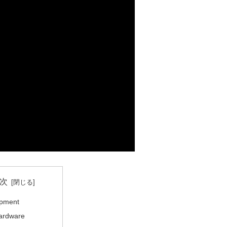
次
pment
ardware