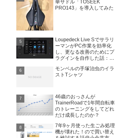
華サドル「TOSEEK
PRO143」を導入してみた
Loupedeck Live Sでサラリ
ーマンがPC作業を効率化
し、更なる改善のためにプ
ラグインを自作した話：
Windows版
モンベルの手塚治虫のイラ
ストTシャツ
46歳のおっさんが
TrainerRoadで1年間自転車
のトレーニングをしてどれ
だけ成長したのか？
7年9ヶ月使った生ごみ処理
機が壊れた！ので買い替え
を検討する話@小金井市