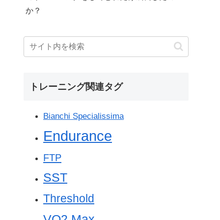
か？
トレーニング関連タグ
Bianchi Specialissima
Endurance
FTP
SST
Threshold
VO2 Max