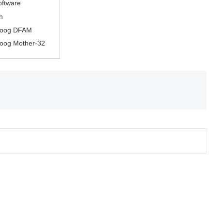
oftware
h
oog DFAM
oog Mother-32