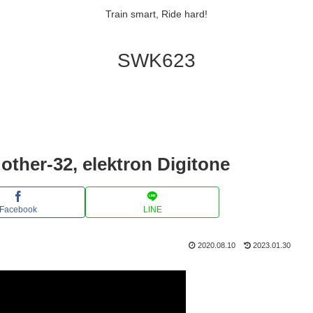
Train smart, Ride hard!
SWK623
her-32, elektron Digitone
Facebook
LINE
2020.08.10
2023.01.30