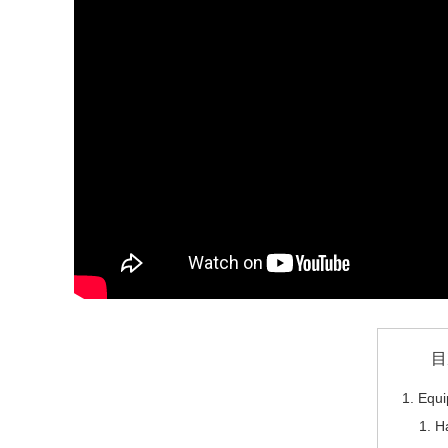
目
Equi
H