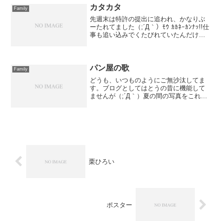
陸前後、カミさんが...
カタカタ
Family
先週末は特許の提出に追われ、かなりぶ
ーたれてました（;´Д｀）ﾓｳ ｶｶﾈｰｶﾝﾅｯ!!仕
事も追い込みでくたびれていたんだけど
も、3月に入ってからかなり暇な状態が続
いてますｗそして今週末。昨日はカミさ
んのお友達の家にて、ひな祭り。家族4人
が...
パン屋の歌
Family
どうも、いつものようにご無沙汰してま
す。ブログとしてはとうの昔に機能して
ませんが（;´Д｀）夏の間の写真をこれま
たいつものようにコラージュでｗそうい
えば、今日。歌詞は覚えてないが、ノン
が↓こんなことを歌っていた。パン屋に行
くからと言われて。...
栗ひろい
ポスター