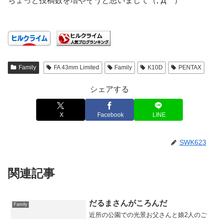
ちょっと投稿数を増やそうと思いまして（;´Д｀）
Family
FA 43mm Limited
Family
K10D
PENTAX
シェアする
X
Facebook
LINE
SWK623
関連記事
だるまさんがころんだ
Family
近所の公園での光景お父さんと娘2人のご