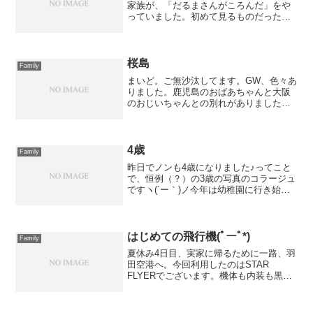
家族が、「だるまさんがころんだ」をや
っていました。初めて見るものだったか
ら珍しかったのでしょう。ノンもどんど
んと接近していきました（ルールは知ら
ないのに）その後、ワシらのほうに戻っ
てきたかとおもったら、...
桜島
Family
まいど。ご無沙汰してます。GW、色々あ
りました。鹿児島のおばあちゃんと大阪
のおじいちゃんとの別れがありました。
あまりに突然のことでびっくりしました
が、そのときにその場所にいることがで
きてよかったと思う。忙しいなか、「お
ばあちゃんが色々連れて...
4歳
Family
昨日でノンも4歳になりました♪ってこと
で、恒例（？）の3歳の写真のコラージュ
ですヽ(´ー｀)ノ今年は幼稚園に行き始め
たりと色々とあったなぁ～っと。こうや
って1年を振り返りながら写真を選ぶの
は、いいもんです。
はじめての飛行機(ﾟーﾟ*)
Family
夏休み4日目、実家に帰るために一路、羽
田空港へ。今回利用したのはSTAR
FLYERでございます。機体も内装も黒で
統一された、なかなか洒落たやつです。
さて、ノンにとってはじめての飛行機で
す。どうなることやら。。。飛行機の離