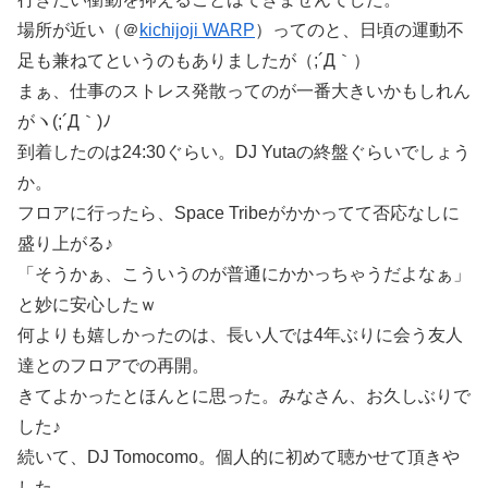
場所が近い（＠
kichijoji WARP
）ってのと、日頃の運動不
足も兼ねてというのもありましたが（;´Д｀）
まぁ、仕事のストレス発散ってのが一番大きいかもしれん
がヽ(;´Д｀)ﾉ
到着したのは24:30ぐらい。DJ Yutaの終盤ぐらいでしょう
か。
フロアに行ったら、Space Tribeがかかってて否応なしに
盛り上がる♪
「そうかぁ、こういうのが普通にかかっちゃうだよなぁ」
と妙に安心したｗ
何よりも嬉しかったのは、長い人では4年ぶりに会う友人
達とのフロアでの再開。
きてよかったとほんとに思った。みなさん、お久しぶりで
した♪
続いて、DJ Tomocomo。個人的に初めて聴かせて頂きや
した。