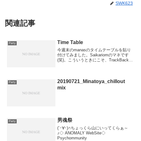
SWK623
関連記事
Time Table
Party
今週末のmanasのタイムテーブルを貼り
付けてみました。Saikariomのマネです
(笑)。こういうときにこそ、TrackBackと
かするもんなんですかねぇ？これといっ
た理由はないのですが、Liveに挟まれて
ドキドキしてます(笑)
20190721_Minatoya_chillout
Party
mix
男魂祭
Party
(´･∀･)∩ちょっくら山にいってくらぁ～
♪◇ ANOMALY WebSite◇
Psychommunity