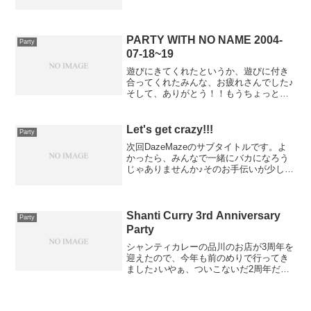
PARTY WITH NO NAME 2004-
Party
07-18~19
遊びにきてくれたというか、遊びに付き
合ってくれたみんな、お疲れさんでした♪
そして、ありがとう！！もうちょっとま
っててください、書きますから(´ﾍ｀；)
［Special Thanks］山サウンドシステム♪
Let's get crazy!!!
Party
次回DazeMazeのサブタイトルです。よ
かったら、みんなで一緒にバカになろう
じゃありませんか♪そのお手伝いが少しで
もできればと思います(´▽｀*)ちなみに前
回は、「Let's come up to the next
level」。むーんS...
Shanti Curry 3rd Anniversary
Party
Party
シャンティカレーの品川のお店が3周年を
迎えたので、今年も前のめりで行ってき
ました♪いやぁ、ついこないだ2周年だっ
たと思ったら、もう1年たってしまったの
かよっ！という感じです。しかし、あれ
からもう3年も経つんですねぇ～・・・な