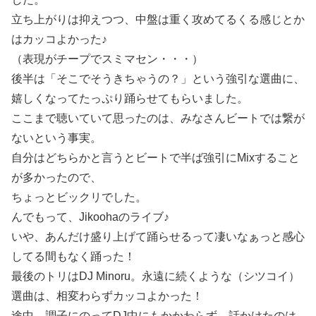
立ち上がりは抑えつつ、中盤は重く攻めてるくる感じとか
はカッコよかった♪
（表現がチープでスミマセン・・・）
後半は「そこでそうきちゃうの？」という強引な選曲に、
嬉しくなってたっぷり踊らせてもらいました。
ここまで聴いていて思ったのは、みなさんビートでは繋が
ないという事実。
自分はどちらかと言うとビートで半ば強引にMixすること
が多かったので、
ちょっとビックリでした。
んでもって、Jikoohaのライブ♪
いや、あんだけ盛り上げて踊らせるって凄いなぁっと感心
してる間もなく踊った！
最後のトリはDJ Minoru。永遠に続くような（シツコイ）
選曲は、相変わらずカッコよかった！
途中、調子にのってDJ中にもかかわらず、話かけたのは