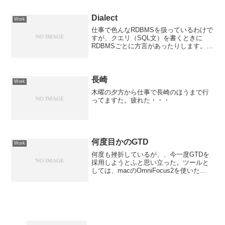
思います。ふた月連続で100時間を超えて
いたときは、正直...
Dialect
Work
仕事で色んなRDBMSを扱っているわけで
すが、クエリ（SQL文）を書くときに
RDBMSごとに方言があったりします。
例： Goaテーブルの先頭から100件のデ
ータを取得するSELECT文SELECT TOP
100 * FROM GoaSEL...
長崎
Work
木曜の夕方から仕事で長崎のほうまで行
ってますた。疲れた・・・
何度目かのGTD
Work
何度も挫折しているが、、今一度GTDを
採用しようとふと思い立った。ツールと
しては、macのOmniFocus2を使いた
い！！！が、ほぼ仕事でmacを使える状
況にはないため、他のツールを利用する
ことに。そして、このツールの選定でい
つも迷い、使...