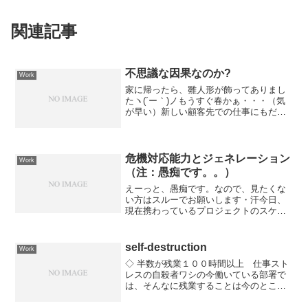
関連記事
不思議な因果なのか?
Work
家に帰ったら、雛人形が飾ってありまし
たヽ(´ー｀)ノもうすぐ春かぁ・・・（気
が早い）新しい顧客先での仕事にもだい
ぶ慣れてきやした。どこの企業かは言え
ませんが、ヒントは上の写真です(・∀・)
ﾆﾔﾆﾔわかっても書かないでくだせいな。
ちなみにイン...
危機対応能力とジェネレーション
Work
（注：愚痴です。。）
えーっと、愚痴です。なので、見たくな
い方はスルーでお願いします・汗今日、
現在携わっているプロジェクトのスケジ
ュールが完全に破綻していることをハッ
キリと認識した。まぁ、現場の状況を傍
から見ていてもだし、どんどん遅延が拡
self-destruction
Work
大しているという報告から...
◇ 半数が残業１００時間以上 仕事スト
レスの自殺者ワシの今働いている部署で
は、そんなに残業することは今のところ
ないのですが。設計にいたときは、アベ
レージで80時間ぐらいは残業していたと