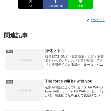
X
Facebook
LINE
SWK623
関連記事
浄化ノトキ
Mind
報道STATIONで「異常気象」に関する特
集をやっていた。スマトラ沖地震、アメ
リカ西海岸での大雨洪水、ヨーロッパの
で暴風、日本海側での大雪。異常だ！と
思われるかもしれないが、もはやこれは
異常ではなく正常だというものだった。
そして、地球が自分...
The force will be with you.
Mind
公開が間近に迫っている「STAR WARS
EpisodeⅢ」。「STAR WARS」は、ワシ
が唯一映画館に足を運んで見続けている
映画でもあります。何故そんなに惹かれ
るのか？単純にカッコイイから！と思っ
ていたのですが、改めて見直してみると