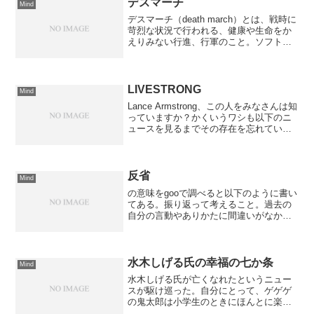
も...
デスマーチ
Mind
デスマーチ（death march）とは、戦時に
苛烈な状況で行われる、健康や生命をか
えりみない行進、行軍のこと。ソフトウ
ェア産業において、デスマーチとは、長
時間の残業・徹夜・頻繁な休日出勤とい
った、プロジェクトメンバーに極端な負
荷を強い、し...
LIVESTRONG
Mind
Lance Armstrong、この人をみなさんは知
っていますか？かくいうワシも以下のニ
ュースを見るまでその存在を忘れていま
した。ガン患者支援のHP特別仕様ノート
PC!「LIVESTRONG」黄色リストバンド
もセット (MYCOM PC W...
反省
Mind
の意味をgooで調べると以下のように書い
てある。振り返って考えること。過去の
自分の言動やありかたに間違いがなかっ
たかどうかよく考えること。しかし、ワ
シの大変お世話になっている先生の教え
では二度と同じ間違いはしないというの
が反省で、二度と同じ...
水木しげる氏の幸福の七か条
Mind
水木しげる氏が亡くなれたというニュー
スが駆け巡った。自分にとって、ゲゲゲ
の鬼太郎は小学生のときにほんとに楽し
みに見ていたアニメとして今でも覚えて