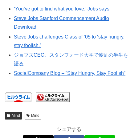
‘You’ve got to find what you love,’ Jobs says
Steve Jobs Stanford Commencement Audio
Download
Steve Jobs challenges Class of ’05 to ‘stay hungry,
stay foolish.’
ジョブズCEO、スタンフォード大学で波乱の半生を
語る
SocialCompany Blog – ”Stay Hungry, Stay Foolish”
Mind
Mind
シェアする