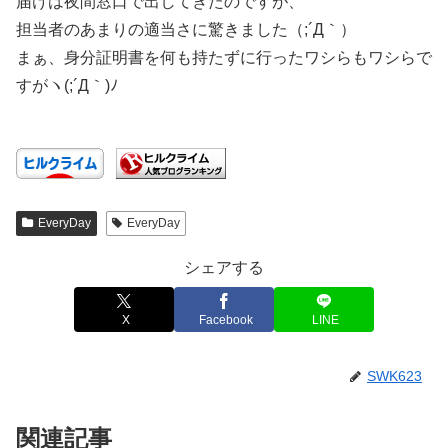
届けは夜間窓口で出してきたのですが、
担当者のあまりの適当さに驚きました（;´Д｀）
まぁ、身分証明書を何も持たずに行ったワシらもワシらで
すがヽ(;´Д｀)ﾉ
EveryDay
EveryDay
シェアする
X
Facebook
LINE
SWK623
関連記事