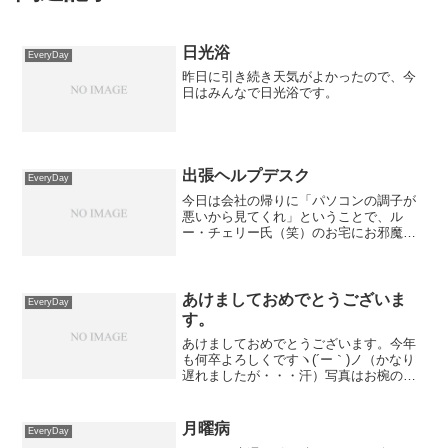
日光浴
EveryDay
昨日に引き続き天気がよかったので、今
日はみんなで日光浴です。
出張ヘルプデスク
EveryDay
今日は会社の帰りに「パソコンの調子が
悪いから見てくれ」ということで、ル
ー・チェリー氏（笑）のお宅にお邪魔し
てました。週末にあらかたのことは済ん
でいたので、とりあえずTrend Microでオ
ンラインスキャンを実行。すると、
「SPYBOT」な...
あけましておめでとうございま
EveryDay
す。
あけましておめでとうございます。今年
も何卒よろしくですヽ(´ー｀)ノ（かなり
遅れましたが・・・汗）写真はお椀の蓋
を片手に踊っている圭音ですｗ画像をク
リックしてスライドショーでお楽しみく
ださい。
月曜病
EveryDay