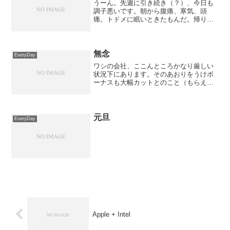
うーん。先週に引き続き（？）、今日も
調子悪いです。朝から腹痛、寒気、頭
痛。トドメに眠いときたもんだ。帰り道
では、なんだか体に自分が入っていると
いうような変な感覚。そろそろ、壊れて
きたか(´ﾍ｀；)もう寝るっ！最近、暴れて
ないから、ストレスと...
無念
EveryDay
ワシの会社、ここんところかなり厳しい
状況下にあります。そのあおりをうけボ
ーナスも大幅カットとのこと（もらえる
だけマシなのですが・・・）。しかし、
今になってよくよく考えてみると入社し
てから、ワシのサラリーは減る一方で
す。マジで。。1年目にいた...
元旦
EveryDay
Apple + Intel