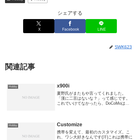
シェアする
X
Facebook
LINE
SWK623
関連記事
x900i
Hobby
夏野氏がまたもや言ってくれました。
「漢に二言はないな？」って感じです。
これでいけてなかったら、DoCoMoは解
約させていただくのでヨロシク♪◇ 次期
FOMA「x900i」は“イケてる”端末
Customize
Hobby
携帯を変えて、最初のカスタマイズ。こ
れ、ワシ大好きなんです(汗)これは携帯に