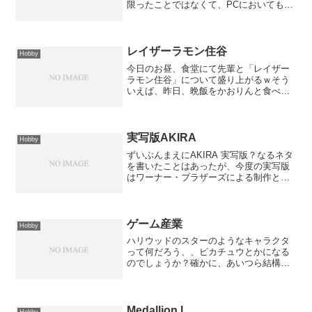
限ったことではなくて、PCにおいてもそ
うです。最近はOSが安定して動いてくれ
てるみたいなので、再インストールなど
はほとんどしなくなったのですが、これ
も好きです(´▽...
レイザーラモン住谷
Hobby
今日のお昼、食堂にて先輩と「レイザー
ラモン住谷」について盛り上がるｗそう
いえば、昨日、晩飯をかおりんと食べて
いるときに、「そろそろ、はーどげいを
見たいねぇ」なんてことを話していたｗ
どうも、最近いろんな番組に出ているら
しく、ブレイクが期待され...
実写版AKIRA
Hobby
ずいぶんまえにAKIRA 実写版？なるネタ
を書いたことはあったが、今度の実写版
はワーナー・ブラザーズによる制作とな
るようです！第1部は来年夏だそうで、楽
しみですｗハリウッドで制作される
「AKIRA」の実写映画は2部作で原作全て
を描く - G...
ゲーム産業
Hobby
ハリウッドのスターのようなキャラクタ
って何だろう、、ピカチュウとかになる
のでしょうか？確かに、あいつら結構稼
いでますからねぇ。◇ 【ITmedia】 憧れ
のハリウッドと同じ悩みを抱えるゲーム
産業
Medallion I
Hobby