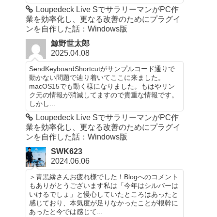
Loupedeck Live SでサラリーマンがPC作
業を効率化し、更なる改善のためにプラグイ
ンを自作した話：Windows版
鯨野世太郎
2025.04.08
SendKeyboardShortcutがサンプルコード通りで
動かない問題で辿り着いてここに来ました。
macOS15でも動く様になりました。もはやリン
ク元の情報が消滅してますので貴重な情報です。
しかし...
Loupedeck Live SでサラリーマンがPC作
業を効率化し、更なる改善のためにプラグイ
ンを自作した話：Windows版
SWK623
2024.06.06
＞青黒縁さんお疲れ様でした！Blogへのコメント
もありがとうございます私は「今年はシルバーは
いけるでしょ」と慢心していたところはあったと
感じており、本気度が足りなかったことが根幹に
あったと今では感じて...