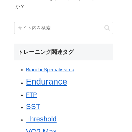
か？
トレーニング関連タグ
Bianchi Specialissima
Endurance
FTP
SST
Threshold
VO2 Max