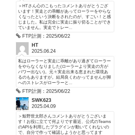
＞HTさん心のこもったコメントありがとうござ
います！実走との乖離があってローラーをやらな
くなったという決断をされたのが、すごい！と感
じました。私は完全に実走に振り切ることができ
ていません。実走でトレー...
FTP計測：2025/06/22
HT
2025.06.24
私はローラーと実走に乖離があり過ぎてローラー
をやらなくなりました(ローラーより実走の方が
パワー出ない)。元々実走出来る恵まれた環境あ
るのもありますが。結局良くわかってませんが脚
へのストレスがローラーと...
FTP計測：2025/06/22
SWK623
2025.04.09
＞鯨野世太郎さんコメントありがとうございま
す！お役に立てて何よりです最近、公式のTeams
のAPIを利用したプラグインが動いてくれないの
で、自分で作って確認しようかと思ってます