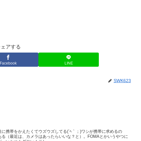
シェアする
Facebook
LINE
SWK623
に携帯をかえたくてウズウズしてる(´ﾍ｀；)ワシが携帯に求めるの
ある（最近は、カメラはあったらいいな？と）。FOMAとかいうやつに