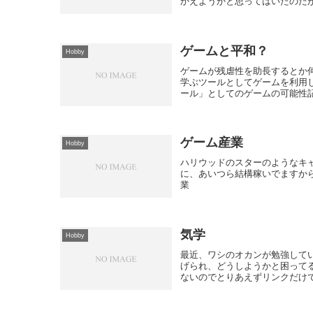
かえようかと思ってはいたのだが
ゲームと平和？
Hobby
ゲームが残虐性を助長するとか
学ぶツールとしてゲームを利用しよ
ール」としてのゲームの可能性記
ゲーム産業
Hobby
ハリウッドのスターのようなキ
に、あいつら結構稼いでますからね
業
気学
Hobby
最近、ワシのオカンが勉強して
げられ、どうしようかと困って
ないのでとりあえずリンクだけでお