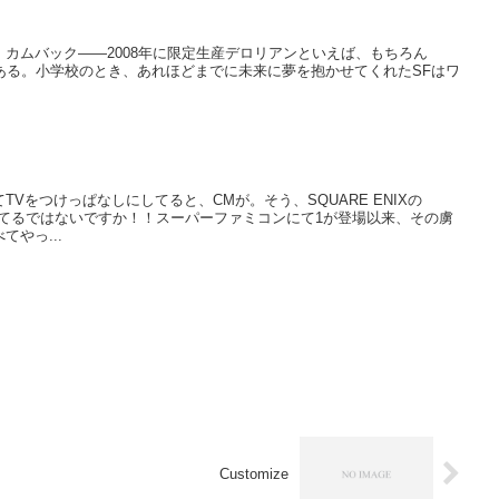
ロリアン』カムバック――2008年に限定生産デロリアンといえば、もちろん
URE」である。小学校のとき、あれほどまでに未来に夢を抱かせてくれたSFはワ
Vをつけっぱなしにしてると、CMが。そう、SQUARE ENIXの
CMをやってるではないですか！！スーパーファミコンにて1が登場以来、その虜
やっ...
Customize