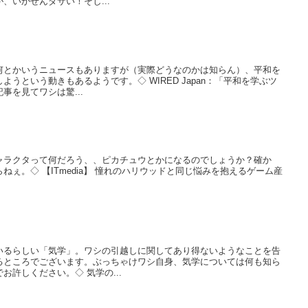
、いかせんダサい！そし...
何とかいうニュースもありますが（実際どうなのかは知らん）、平和を
うという動きもあるようです。◇ WIRED Japan：「平和を学ぶツ
事を見てワシは驚...
ャラクタって何だろう、、ピカチュウとかになるのでしょうか？確か
ぇ。◇ 【ITmedia】 憧れのハリウッドと同じ悩みを抱えるゲーム産
いるらしい「気学」。ワシの引越しに関してあり得ないようなことを告
るところでございます。ぶっちゃけワシ自身、気学については何も知ら
許しください。◇ 気学の...