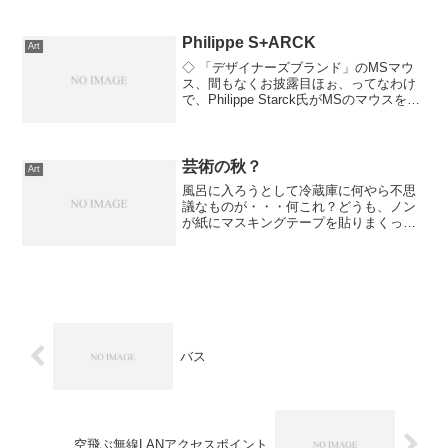
がわかりました。パペット・アニメーシ
ョンで表現された不思議な世界観。最初
は、「やべぇ、つまんねかも...
Philippe S+ARCK
Art
◇ 「デザイナーズブランド」のMSマウ
ス、間もなくお披露目ほぉ、ってなわけ
で、Philippe Starck氏がMSのマウスをデ
ザインしたらしい。物はコチラで見れま
す。うーん、どうなんでしょう？実物を
見てみないと何とも言えないですなぁ。
なん...
芸術の秋？
Art
風呂に入ろうとして冷蔵庫に何やら不思
議なものが・・・何これ？どうも、ノン
が紙にマスキングテープを貼りまくった
ものらしい。カミさんが「テープがもっ
たいないから、やめてよ」と言ったら、
「今、お勉強してるのっ！」と逆切れさ
れたらしいｗ実は裏にまで...
バス
空飛ぶ無線LANアクセスポイント