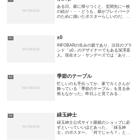
ある日。家に帰りつくと、玄関先に一枚
の絵が・・・どうも、娘がプレイパーク
のために描いたポスターらしいのだ。い
や、ほんとよく描けててビックリした。
しかも、これを描く際にカミさんに「パ
ソコンで動画でも見てていいよ」と言っ
て、一人でこもって描いて...
±0
Art
INFOBARの生みの親であり、注目のブラ
ンド「±0」のデザイナーでもある深澤直
人。現在オン・サンデーズでは「ありそ
うでないもの展」、宣伝会議ワン・テ
ン・ギャラリーでも展示イベントが開催
中。旬のプロダクトデザイナーのクリエ
イティブを感じに行...
季節のテーブル
Art
忙しいのも手伝ってか、家でカミさんが
飾っている「季節のテーブル」を見る余
裕もなかった。昨日ふと見てみる
と、、、ずいぶん盛り上がってるし！季
節ごとに趣向を凝らして変わっていく様
は、見ていて飽きません。ほんと、よく
やるなぁ～っと感心させられるば...
緑玉紳士
Art
緑玉紳士公式サイト眼鏡のショップに必
ずといっていいほどあった、「緑玉紳
士」のポスター。「何でじゃろ？」とワ
シは思っていたのですが、見てその意味