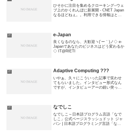
ひそかに注目を集めるクローキング--ウェ
ブ上のかくれんぼに新展開 - CNET Japan
なるほどねぇ。。利用できる情報はとこ
とん利用すれ！って感じです。実際、ワ
シのページでもある製品に関して書く
と、それを検索してワシのページにたど
りつく人...
e-Japan
IT
良くなるのなら、大歓迎ヽ(´ー｀)ノ◇ e-
Japanであなたのビジネスはどう変わるか
◇ IT@RIETI
Adaptive Computing ???
IT
いやぁ、久々にこういった記事で笑わせ
てもらいました。インタビュー形式なん
ですが、インタビューアーの鋭い突っ込
みとそれに対する意味不明な回答という
問答が面白すぎます（苦笑）要は、お客
さんを騙すため（ちょっと過激な表現で
すが・爆）に「アダプティ...
なでしこ
IT
なでしこ～日本語プログラム言語「なで
しこ」公式ページスラッシュドット ジャ
パン | 日本語プログラミング言語「なで
しこ」正式リリース日本語で記述するプ