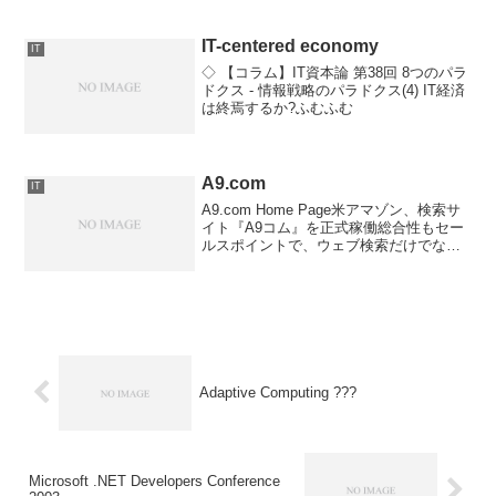
ログラム言語の存在を今まで知らなかっ
たのですが、「なでしこ」というものが
正式にリリースされ...
IT-centered economy
IT
◇ 【コラム】IT資本論 第38回 8つのパラ
ドクス - 情報戦略のパラドクス(4) IT経済
は終焉するか?ふむふむ
A9.com
IT
A9.com Home Page米アマゾン、検索サ
イト『A9コム』を正式稼働総合性もセー
ルスポイントで、ウェブ検索だけでな
く、オンライン百科事典も調べられるほ
か、書籍を探せる。検索を実行すると、
検索結果だけでなく、関連書籍のリスト
や百科事典...
Adaptive Computing ???
Microsoft .NET Developers Conference