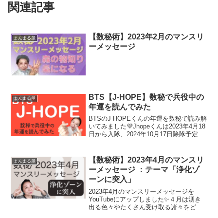
関連記事
【数秘術】2023年2月のマンスリ
まんまる屋
ーメッセージ
BTS【J-HOPE】数秘で兵役中の
まんまる屋
年運を読んでみた
BTSのJ-HOPEくんの年運を数秘で読み解
いてみました💜Jhopeくんは2023年4月18
日から入隊、2024年10月17日除隊予定な
のでこの期間を数秘で読み解いています
💓9年周期で読み解く数秘の個人周期（年
運）は自分の人生に役立つ幸せの...
【数秘術】2023年4月のマンスリ
まんまる屋
ーメッセージ ：テーマ「浄化ゾ
ーンに突入」
2023年4月のマンスリーメッセージを
YouTubeにアップしました✨４月は湧き
出る色々やたくさん受け取る諸々をどう
やって浄化するかがテーマになって行き