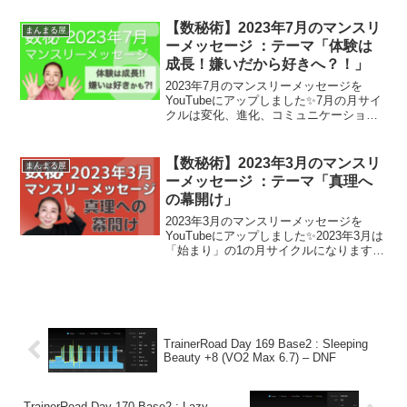
ます❗️✨テーマは「浄化ゾーンに突入」✨
幸せのツールとしてお役に立てればと思
【数秘術】2023年7月のマンスリ
まんまる屋
います。4月...
ーメッセージ ：テーマ「体験は
成長！嫌いだから好きへ？！」
2023年7月のマンスリーメッセージを
YouTubeにアップしました✨7月の月サイ
クルは変化、進化、コミュニケーショ
ン、自由などをエネルギーに持つ「5」で
す。テーマを掲げるのであれば「体験は
成長！嫌いだから好きへ？！」「嫌い」
【数秘術】2023年3月のマンスリ
まんまる屋
とか「苦手」と...
ーメッセージ ：テーマ「真理へ
の幕開け」
2023年3月のマンスリーメッセージを
YouTubeにアップしました✨2023年3月は
「始まり」の1の月サイクルになります。
まんまる屋的にテーマを掲げるのであれ
ば。。。✨「真理への幕開け」✨数秘的に
は「探求」「真理」のエネルギーを持つ
202...
TrainerRoad Day 169 Base2 : Sleeping
Beauty +8 (VO2 Max 6.7) – DNF
TrainerRoad Day 170 Base2 : Lazy