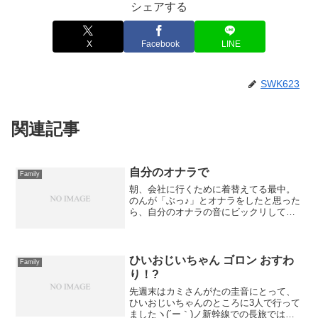
シェアする
X
Facebook
LINE
SWK623
関連記事
自分のオナラで
Family
朝、会社に行くために着替えてる最中。
のんが「ぶっ♪」とオナラをしたと思った
ら、自分のオナラの音にビックリしてた
ｗ「笑い学」の法則は実在するようです
ｗ詳しくは、コレを見るとわかります。
ひいおじいちゃん ゴロン おすわ
Family
り！?
先週末はカミさんがたの圭音にとって、
ひいおじいちゃんのところに3人で行って
ましたヽ(´ー｀)ノ新幹線での長旅では、