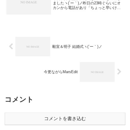
ましたヽ(´ー｀)ノ昨日の23時ぐらいにオ
カンから電話があり「ちょっと早いけど
入院したから」と連絡があったときは、
妙にソワソワしましたね。圭音が生まれ
たばかりの頃の写真を見てたのですが、
ほんとにビックリす...
毅宣＆明子 結婚式ヽ(´ー｀)ノ
今更ながらMarsEdit
コメント
コメントを書き込む