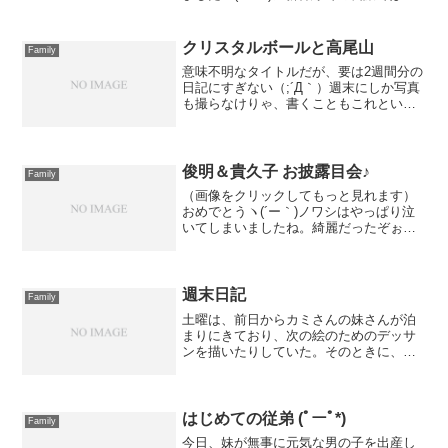
ほとんど寝てましたねｗひいおじいちゃ
んは、圭音に会うのをほんとに楽しみに
していて、とてもいい笑顔でした (ﾟーﾟ*)
クリスタルボールと高尾山
Family
ひいおじい...
意味不明なタイトルだが、要は2週間分の
日記にすぎない（;´Д｀）週末にしか写真
も撮らなけりゃ、書くこともこれといっ
てないのだが大体ノンを寝かしつけよう
としてそのままワシも撃沈というのが常
なので・・・なかなかこれが書けずにい
たりする。んでもっ...
俊明＆貴久子 お披露目会♪
Family
（画像をクリックしてもっと見れます）
おめでとうヽ(´ー｀)ノワシはやっぱり泣
いてしまいましたね。綺麗だったぞぉ
～！これからも末永くお幸せに！！そし
て、ワシの両親に改めておりがとう！＆
お疲れ様でしたと言いたい。8、9、10月
と立て続けにイベン...
週末日記
Family
土曜は、前日からカミさんの妹さんが泊
まりにきており、次の絵のためのデッサ
ンを描いたりしていた。そのときに、
「圭音の足とか手の写真が欲しい」とい
うことになったのです。ある写真の撮り
かた系の本で「こどもの手や足だけのク
ローズアップも写しておきた...
はじめての従弟 (ﾟーﾟ*)
Family
今日、妹が無事に元気な男の子を出産し