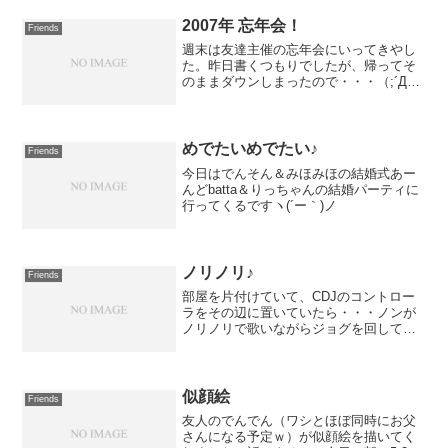
ど、日付あってるよね？汗）ワシは13時
よりユルくDJをやらせていただきやす。
2007年 忘年会！
Friends
Shant...
週末は友達主催の忘年会にいってきやし
た。昨日書くつもりでしたが、帰ってそ
のままダウンしまったので・・・（;´Д
｀）数年前は人によっては毎週あってた
連中ですが、今となっては年に数回会う
か会わないか。なんで、いつも久しぶ
り！です。でもまぁ、みん...
めでたいめでたい♪
Friends
今日はでんそん＆みほみほの結婚式あー
んどbatta＆りっちゃんの結婚パーティに
行ってくるですヽ(´ー｀)ノ
ノリノリ♪
Friends
部屋を片付けていて、CDJのコントロー
ラをその辺に置いていたら・・・ノンが
ノリノリで歌いながらジョグを回してた
（笑）ずっと家ではCDJは閉まっていた
ので、どう扱うかは知らないはずんだ
が。。まったくもって謎である。
似顔絵
Friends
友人のでんでん（ワシとほぼ同時にお父
さんになる予定ｗ）が似顔絵を描いてく