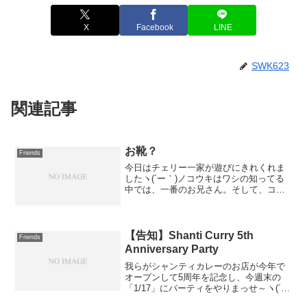
X
Facebook
LINE
SWK623
関連記事
お靴？
Friends
今日はチェリー一家が遊びにきれくれま
したヽ(´ー｀)ノコウキはワシの知ってる
中では、一番のお兄さん。そして、コウ
キのお気に入り「バズ・ライトイヤー」
をチェリーがカメラで狙っています！下
の写真は、圭音へのプレゼントの靴では
なく靴下ですヽ(´ー...
【告知】Shanti Curry 5th
Friends
Anniversary Party
我らがシャンティカレーのお店が今年で
オープンして5周年を記念し、今週末の
「1/17」にパーティをやりまっせ～ヽ(´ー
｀)ノ（てか、どこにも告知されてないけ