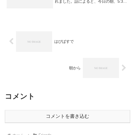
れました。話によると、今日の朝、5:30
に起きて書いたとかｗ嬉しくて、mixiの
画像にもセットしてしまいましたｗ似て
るか似てないかは、みなさんの判断にお
任せします。そう...
はぴばすで
朝から
コメント
コメントを書き込む