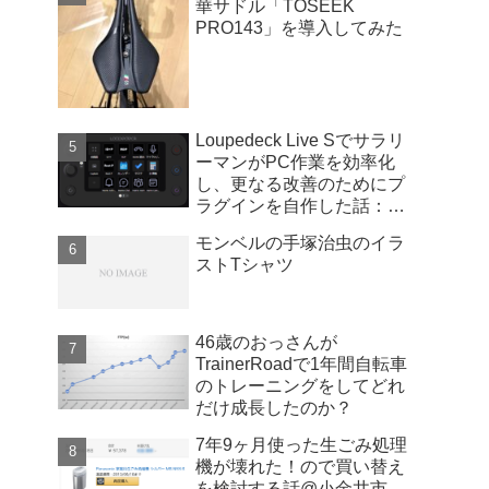
華サドル「TOSEEK
PRO143」を導入してみた
Loupedeck Live Sでサラリ
ーマンがPC作業を効率化
し、更なる改善のためにプ
ラグインを自作した話：
Windows版
モンベルの手塚治虫のイラ
ストTシャツ
46歳のおっさんが
TrainerRoadで1年間自転車
のトレーニングをしてどれ
だけ成長したのか？
7年9ヶ月使った生ごみ処理
機が壊れた！ので買い替え
を検討する話@小金井市