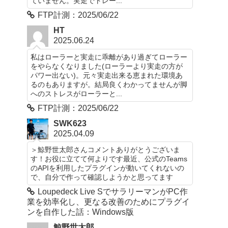
ていません。実走でトレー...
FTP計測：2025/06/22
HT
2025.06.24
私はローラーと実走に乖離があり過ぎてローラー
をやらなくなりました(ローラーより実走の方が
パワー出ない)。元々実走出来る恵まれた環境あ
るのもありますが。結局良くわかってませんが脚
へのストレスがローラーと...
FTP計測：2025/06/22
SWK623
2025.04.09
＞鯨野世太郎さんコメントありがとうございま
す！お役に立てて何よりです最近、公式のTeams
のAPIを利用したプラグインが動いてくれないの
で、自分で作って確認しようかと思ってます
Loupedeck Live SでサラリーマンがPC作
業を効率化し、更なる改善のためにプラグイ
ンを自作した話：Windows版
鯨野世太郎