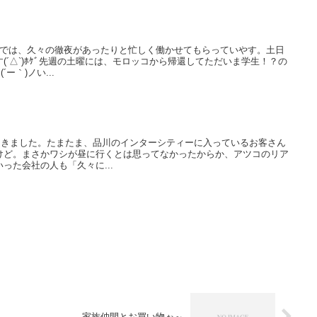
うでは、久々の徹夜があったりと忙しく働かせてもらっていやす。土日
(´△`)ﾎｹﾞ先週の土曜には、モロッコから帰還してただいま学生！？の
ー｀)ノい...
ってきました。たまたま、品川のインターシティーに入っているお客さん
けど。まさかワシが昼に行くとは思ってなかったからか、アツコのリア
った会社の人も「久々に...
家族仲間とお買い物ぉ～