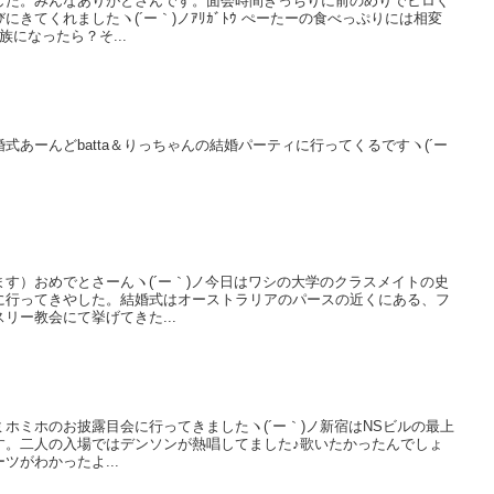
した。みんなありがとさんです。面会時間きっちりに前のめりでヒロく
きてくれましたヽ(´ー｀)ノｱﾘｶﾞﾄｳ ぺーたーの食べっぷりには相変
になったら？そ...
式あーんどbatta＆りっちゃんの結婚パーティに行ってくるですヽ(´ー
す）おめでとさーんヽ(´ー｀)ノ今日はワシの大学のクラスメイトの史
に行ってきやした。結婚式はオーストラリアのパースの近くにある、フ
リー教会にて挙げてきた...
ホミホのお披露目会に行ってきましたヽ(´ー｀)ノ新宿はNSビルの最上
こです。二人の入場ではデンソンが熱唱してました♪歌いたかったんでしょ
ツがわかったよ...