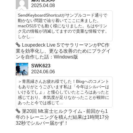
2025.04.08
SendKeyboardShortcutがサンプルコード通りで
動かない問題で辿り着いてここに来ました。
macOS15でも動く様になりました。もはやリン
ク元の情報が消滅してますので貴重な情報です。
しかし...
Loupedeck Live SでサラリーマンがPC作
業を効率化し、更なる改善のためにプラグイ
ンを自作した話：Windows版
SWK623
2024.06.06
＞青黒縁さんお疲れ様でした！Blogへのコメント
もありがとうございます私は「今年はシルバーは
いけるでしょ」と慢心していたところはあったと
感じており、本気度が足りなかったことが根幹に
あったと今では感じて...
第20回 Mt.富士ヒルクライム - 前回から1
年のトレーニングを積んだ結果は1時間17分
32秒でシルバー届かず！