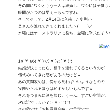
その間にワシともう一人は結婚し、ワシには子供も
時間がたつのは早ぇ～もんですわ。
そしてそして、2月14日に入籍した史剛が
奥さんを連れてきてくれましたヽ(´ー｀)ノ
水曜にはオーストラリアに発ち、金曜に挙式だそう
お(･∀･)め(･∀･)で(･∀･)と(･∀･)う！
結婚が決まったら、相手を連れてくるというのが
儀式めいてきた感があるのだけどｗ
あの質問攻めは、傍から見ればいいようなものの
実際やられるほうは恥ずかしいもんですｗ
それをつまみに酒を飲む。うーん、すごい空間だ。
次は誰でしょか？(・∀・)ﾆﾔﾆﾔ
その②では「お披露目会編」の予定です。