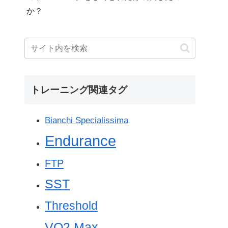
か？
トレーニング関連タグ
Bianchi Specialissima
Endurance
FTP
SST
Threshold
VO2 Max