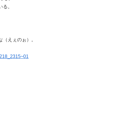
いる。
な（えぇのぉ）。