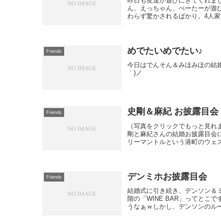
昨日も友達が遊びにきてくれま
ん、えっちゃん、ぺーたーが遊びに
わらず驚かされるばかり。4人家族
めでたいめでたい♪
Friends
今日はでんそん＆みほみほの結婚
｀)ノ
史剛＆麻紀 お披露目会
Friends
（写真をクリックでもっと見れま
剛と麻紀さんの結婚お披露目会
リーマントルという港町のウェス
デンミホお披露目会
Friends
結婚式に引き続き、デンソン＆ミ
階の「WINE BAR」ってと
うなぁｗしかし、デンソンのルー