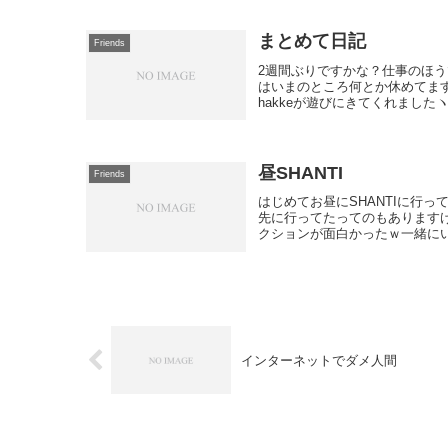
まとめて日記
Friends
2週間ぶりですかな？仕事のほ
はいまのところ何とか休めてます
hakkeが遊びにきてくれましたヽ(´
昼SHANTI
Friends
はじめてお昼にSHANTIに行
先に行ってたってのもあります
クションが面白かったｗ一緒にい
インターネットでダメ人間