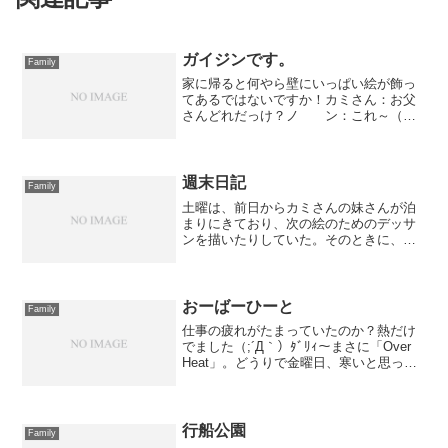
ガイジンです。
Family
家に帰ると何やら壁にいっぱい絵が飾っ
てあるではないですか！カミさん：お父
さんどれだっけ？ノ ン：これ～（指
さしたのは↓）カミさん：そうそう、その
髭があるやつねｗワ シ：しっかし、
渋い色使いだなぁ。ノ ン：そう！渋
いの。ワ シ：ｗカミ...
週末日記
Family
土曜は、前日からカミさんの妹さんが泊
まりにきており、次の絵のためのデッサ
ンを描いたりしていた。そのときに、
「圭音の足とか手の写真が欲しい」とい
うことになったのです。ある写真の撮り
かた系の本で「こどもの手や足だけのク
ローズアップも写しておきた...
おーばーひーと
Family
仕事の疲れがたまっていたのか？熱だけ
でました（;´Д｀）ﾀﾞﾘｨ～まさに「Over
Heat」。どうりで金曜日、寒いと思った
わ(´▽｀*)ｱﾊﾊそんなワシのことはさてお
き(つ´∀｀)つ ﾝｼｮ最近、圭音は寝返りうつ
のを諦めたのか？まったくや...
行船公園
Family