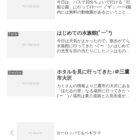
今日は、バスで10分ちょいで行ける「行
船公園」に行ってｷﾀ━━（ﾟ∀ﾟ）━━ﾖ園
内には無料の動物園があるということ
で、どんなもんか？と思ったら、結構
色々いるじゃないですかっ！普通にビッ
クリした。ノンは動物より、人ばかり見
てたけどｗ環境促進事...
はじめての水族館(ﾟーﾟ*)
Family
今日は天気がよかったので、散歩がてら
水族館に行ってきたヽ(´ー｀)ノはじめて
の光景を目の当たりにしたノンはものす
ごく真剣な表情で見てたｗその後、木陰
の草むらで草むしり大会ヽ(´ー｀)ノ最後
は、シュポポに乗ったら興奮してたｗ今
日も良く遊んだね...
ホタルを見に行ってきた♪＠三鷹
EveryDay
市大沢
カミさんの情報より三鷹市の大沢にある
「ほたるの里」なる場所に行ってきたヽ
(´ー｀)ノ場所は東八道路と人見街道が交
差する付近の野川沿いの田んぼ。地図で
いうと↓このへんです。大きな地図で見る
ホタルが見れるスポットは、田んぼの奥
の茂み辺りみたいで...
ヨーロッパでもベギラマ