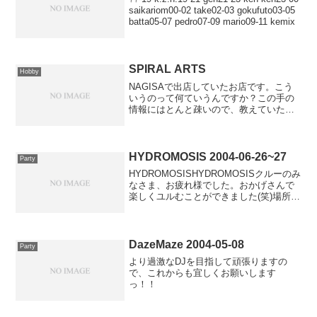
saikariom00-02 take02-03 gokufuto03-05
batta05-07 pedro07-09 mario09-11 kemix
SPIRAL ARTS
Hobby
NAGISAで出店していたお店です。こう
いうのって何ていうんですか？この手の
情報にはとんと疎いので、教えていただ
ければと思いまふ。つーか、めっちゃ欲
しい。◇ ||||||||||| Spiral Arts |||||||||||
HYDROMOSIS 2004-06-26~27
Party
HYDROMOSISHYDROMOSISクルーのみ
なさま、お疲れ様でした。おかげさんで
楽しくユルむことができました(笑)場所は
道志のちょっと奥まったあたり、道志道
からそれ奥へ進んでほどなくすると、そ
こは林道。道志ってちょっと入ればこん
なとこ...
DazeMaze 2004-05-08
Party
より過激なDJを目指して頑張りますの
で、これからも宜しくお願いします
っ！！