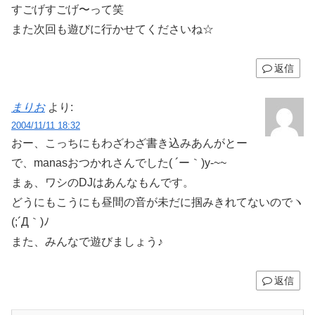
すごげすごげ〜って笑
また次回も遊びに行かせてくださいね☆
返信
まりお
より:
2004/11/11 18:32
おー、こっちにもわざわざ書き込みあんがとー
で、manasおつかれさんでした( ´ー｀)y-~~
まぁ、ワシのDJはあんなもんです。
どうにもこうにも昼間の音が未だに掴みきれてないのでヽ
(;´Д｀)ﾉ
また、みんなで遊びましょう♪
返信