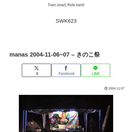
Train smart, Ride hard!
SWK623
manas 2004-11-06~07 – きのこ祭
X
Facebook
LINE
2004.11.07