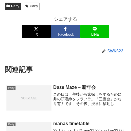
Party
Party
シェアする
X
Facebook
LINE
SWK623
関連記事
Daze Maze – 新年会
Party
この日は、午後から家探しをするために
井の頭沿線をフラフラ。「三鷹台」かな
り有力です。その後、渋谷に移動し、タ
ワレコ（5F）、Quintrixへ。ゲットした
CDは以下Astral Projection : Trust In
Trance (T...
manas timetable
Party
??-19 k.z.n.19-21 gen21-23 ken-ken23-00